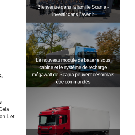
Bienvenue dans la famille Scania -
Investir dans l’avenir
Le nouveau module de batterie sous
cabine et le système de recharge
mégawatt de Scania peuvent désormais
s,
être commandés
e
 Cela
on 1 et