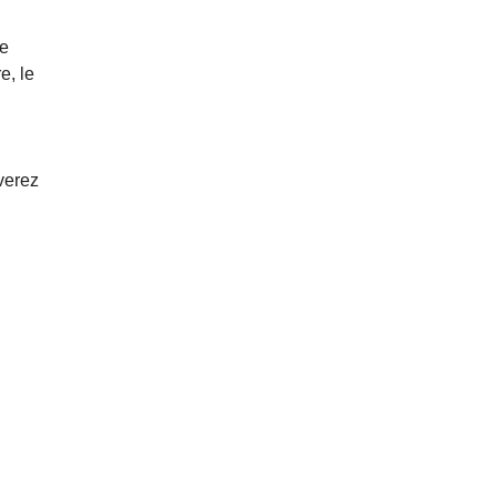
te
e, le
verez