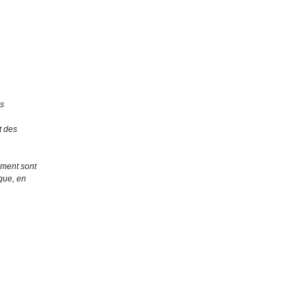
us
t des
ement sont
ique, en