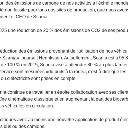
n des émissions de carbone de nos activités à l'échelle mondi
icité non fossile pour tous nos sites de production, que nous avon
sident et CEO de Scania.
 2025 une réduction de 20 % des émissions de CO2 de ses produ
duction des émissions provenant de l'utilisation de nos véhicul
e Scania», poursuit Henriksson. Actuellement, Scania est à 95,
t de 100 % en 2015, Scania vise à atteindre 80 % au plus tard e
rvice sont mesurées «du puits à la roue», c'est-à-dire que les
u d'électricité sont prises en compte.
a continue de travailler en étroite collaboration avec ses clien
haîne cinématique classique et en augmentant la part des biocarb
des véhicules en circulation.
triques avec au moins une nouvelle application de produit élec
s bus ou des camions.