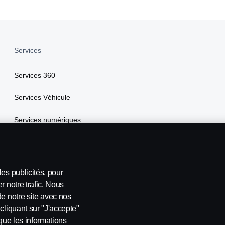
Services
Services 360
Services Véhicule
Services numériques
Scania Assistance
My Scania
es publicités, pour
r notre trafic. Nous
de notre site avec nos
cliquant sur "J'accepte"
 que les informations