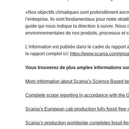
«Nos objectifs climatiques sont profondément anc
l'entreprise. Ils sont fondamentaux pour notre stratég
guide qui nous indique la direction à suivre. Nou
environnementales de nos produits, processus et s
L'information est publiée dans le cadre du rappor
le rapport complet ici:
https://www.scania.com/grou
Vous trouverez de plus amples informations so
More information about Scania’s Science Based ta
Complete scope reporting in accordance with the 
Scania’s European cab production fully fossil free 
Scania’s production worldwide completes fossil-free