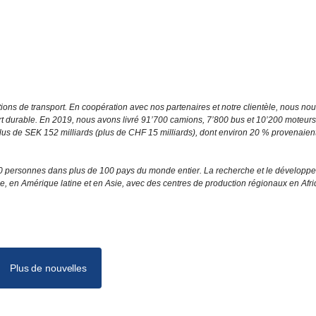
ons de transport. En coopération avec nos partenaires et notre clientèle, nous no
rt durable. En 2019, nous avons livré 91’700 camions, 7’800 bus et 10’200 moteurs
de plus de SEK 152 milliards (plus de CHF 15 milliards), dont environ 20 % provenaien
0 personnes dans plus de 100 pays du monde entier. La recherche et le développ
pe, en Amérique latine et en Asie, avec des centres de production régionaux en Afr
Plus de nouvelles