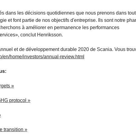
rés dans les décisions quotidiennes que nous prenons dans tou
ie et font partie de nos objectifs d'entreprise. Ils sont notre phar
s cherchons à améliorer en permanence les performances
ervices», conclut Henriksson.
t annuel et de développement durable 2020 de Scania. Vous trou
p/en/home/investors/annual-review.html
us:
rgets »
GHG protocol »
»
 transition »