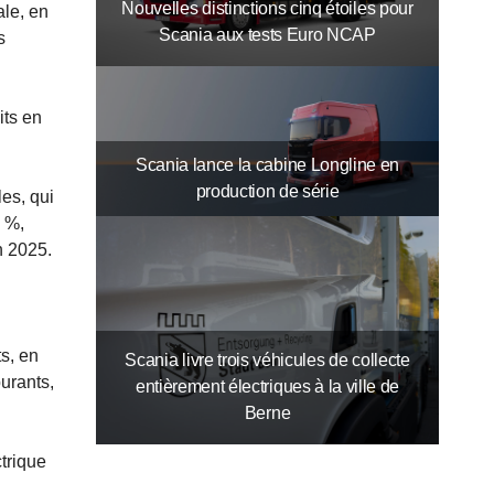
Nouvelles distinctions cinq étoiles pour
ale, en
Scania aux tests Euro NCAP
s
its en
Scania lance la cabine Longline en
production de série
es, qui
8 %,
n 2025.
ts, en
Scania livre trois véhicules de collecte
urants,
entièrement électriques à la ville de
Berne
trique