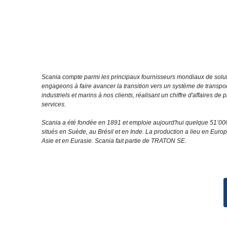
Scania compte parmi les principaux fournisseurs mondiaux de soluti
engageons à faire avancer la transition vers un système de transpo
industriels et marins à nos clients, réalisant un chiffre d'affaires 
services.
Scania a été fondée en 1891 et emploie aujourd'hui quelque 51’00
situés en Suède, au Brésil et en Inde. La production a lieu en Euro
Asie et en Eurasie. Scania fait partie de TRATON SE.