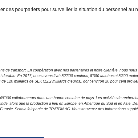
er des pourparlers pour surveiller la situation du personnel au 
s de transport. En coopération avec nos partenaires et notre clientèle, nous nous
rt durable. En 2017, nous avons livré 82'500 camions, 8'300 autobus et 8'500 mote
ires de 120 milliards de SEK (12,2 milliards d’euros), dont environ 20 pour cent provi
9'000 collaborateurs dans une bonne centaine de pays. Les activités de recherch
nde, alors que la production a lieu en Europe, en Amérique du Sud et en Asie. Des
n Eurasie. Scania fait partie de TRATON AG. Vous trouverez des informations suppl