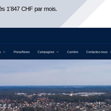
ès 1'847 CHF par mois.
a
Press/News
Campagnes
Carrière
Contactez-nous