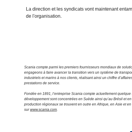
La direction et les syndicats vont maintenant entam
de l'organisation.
Scania compte parmi les premiers fournisseurs mondiaux de solution
engageons à faire avancer la transition vers un système de transpo
industriels et marins à nos clients, réalisant ainsi un chiffre d’affa
prestations de service.
Fondée en 1891, l’entreprise Scania compte actuellement quelque 4
développement sont concentrées en Suède ainsi qu’au Brésil et en I
production régionaux se trouvent en outre en Afrique, en Asie et e
sur
www.scania.com
.