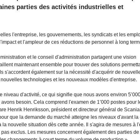
ines parties des activités industrielles et
les l'entreprise, les gouvernements, les syndicats et les empl
l'impact et l'ampleur de ces réductions de personnel à long term
inistration et le conseil d'administration partagent une vision
vaillent maintenant ensemble pour trouver des solutions permett
Ils s'accordent également sur la nécessité d'acquérir de nouvell
es nouvelles technologies et les nouveaux modèles d'entreprise.
e niveau d'activité, ce qui signifie que nous avons environ 5’00
 avons besoin. Cela comprend l'examen de 1’000 postes pour l
are Henrik Henriksson, président et directeur général de Scania
our que la demande du marché atteigne les niveaux d'avant la 
la nouvelle situation dès cette année. Il s'agira de mesures à l
ont pas exclus. Les mesures concernent également des parties de
les changements à court terme du volume de production.»