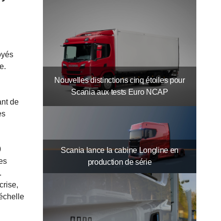
oyés
e.
Nouvelles distinctions cinq étoiles pour
Scania aux tests Euro NCAP
ant de
es
0
Scania lance la cabine Longline en
es
production de série
.
crise,
'échelle