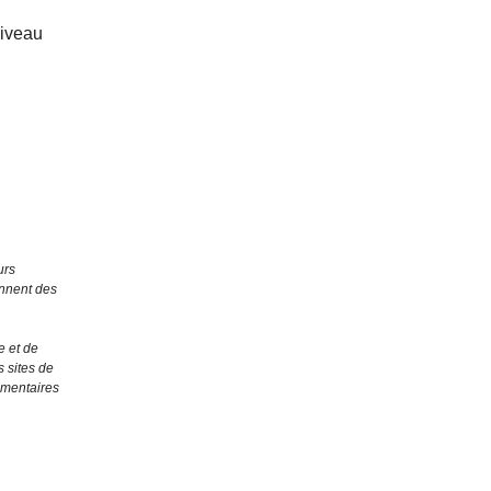
niveau
urs
ennent des
e et de
 sites de
émentaires