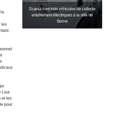
Scania livre trois véhicules de collecte
 la
entièrement électriques à la ville de
Berne
 les
ntant
rsonnel
nt
es
ndicaux
mps
e Lisa
 et les
le pour