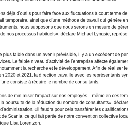
 déjà d'outils pour faire face aux fluctuations à court terme de
l temporaire, ainsi que d'une méthode de travail qui génère en
nstruments, nous supposons que nous serons en mesure de gérer
 de nos processus habituels», déclare Michael Lyngsie, représe
lus faible dans un avenir prévisible, il y a un excédent de pe
ces. Le faible niveau d'activité de l'entreprise affecte égaleme
, notamment la recherche et le développement. Afin de réaliser l
n 2020 et 2021, la direction travaille avec les représentants sy
l'une consiste à réduire le nombre de consultants.
ons de minimiser l'impact sur nos employés – même en ces te
à la poursuite de la réduction du nombre de consultants», déclar
dministration. «Il faudra pour cela transférer les qualifications
Scania, ce qui fait partie de notre convention collective loca
lique Lisa Lorentzon.