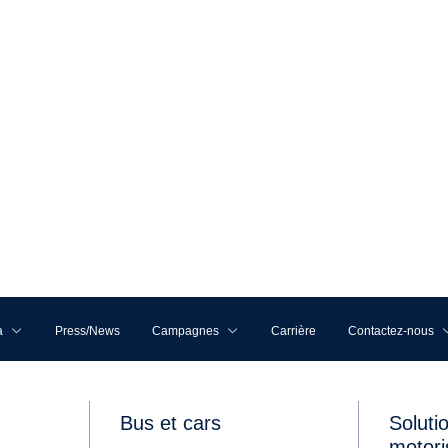
 automobile de Giezendanner Transport AG, il vala
 Scania entièrement électriques, car ceux-ci ont su
éristiques typiques de Scania, telles que leur gra
ence particulière des véhicules avec leur lettrage
ions extrêmement positives de la part des clients
éhicules BEV, l'objectif est de les envoyer «en
000 à 80'000 kilomètres par an et de réduire autan
onné que ces nouveaux véhicules ont tous remplac
ositive
t pour la première fois un véhicule utilitaire entiè