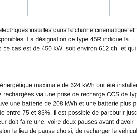
le véhicule.
ectrique
me EM C3-6 entièrement électrique de Scania. EM
C indique la position centrale du groupe électrogène
lectriques installés dans la chaîne cinématique et 
isponibles. La désignation de type 45R indique la
 ce cas est de 450 kW, soit environ 612 ch, et qui
é énergétique maximale de 624 kWh ont été installé
tre rechargées via une prise de recharge CCS de ty
ve une batterie de 208 kWh et une batterie plus pe
 entre 75 et 83%, il est possible de parcourir jus