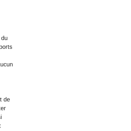
le
 du
ports
 aucun
t de
ter