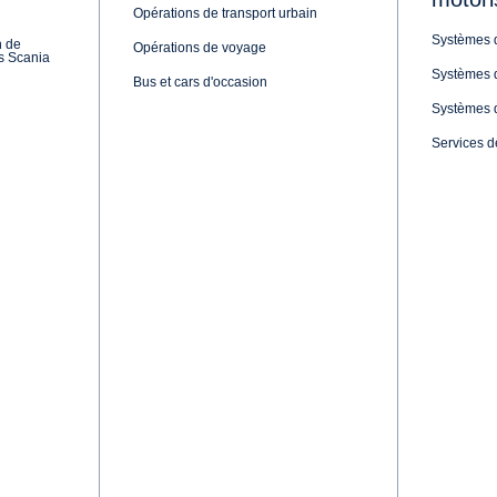
er Transport AG a abordé le projet avec «prudence»
iqué Roland Meier, responsable de la flotte. Ce n'
oncept de propulsion, mais on voulait d'abord s'y
ation» afin de mieux connaître et comprendre la
ès les premiers trajets, la réserve a fait place à u
blement surpris par le BEV Scania. Chaque trajet ef
les prochains Scania entièrement électriques.
tièrement électriques à deux essieux et à empattem
à suspension pneumatique intégrale de la série R 
 charge de 9 tonnes et l'essieu arrière de 13 tonn
u conducteur un confort maximal et une isolation
ble dès la première ouverture et fermeture des por
'une excellente vue d'ensemble sur le nouveau tabl