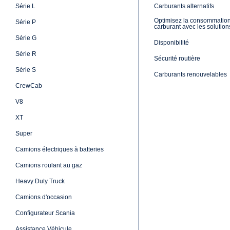
électrique dans leur flotte, Giezendann
une «pincée» de réserve, comme l'a expl
pas que l'on ne croyait pas au nouveau c
familiariser pendant une «phase d'adapt
propulsion entièrement électrique. Mais d
grand plaisir et l'on a été plus qu'agréa
a fait grandir l'impatience de découvrir 
Scania 45R A 4x2 NB
Les cinq premiers tracteurs routiers en
de 4'150 mm sont basés sur un châssis 
Scania. L'essieu avant a une capacité de
cabine CR20H a été choisie pour offrir a
acoustique optimale, ce qui est percepti
Une fois assis, le chauffeur bénéficie d