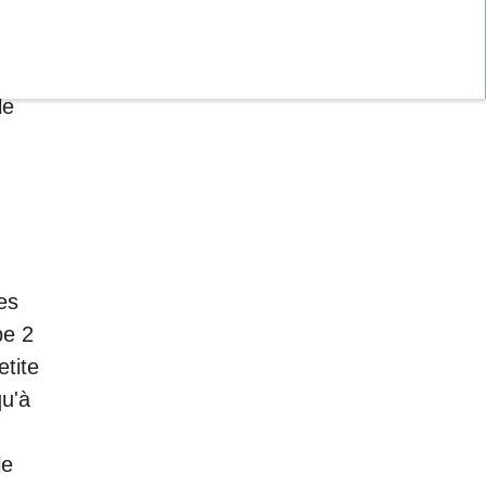
. Le
le
es
pe 2
tite
qu'à