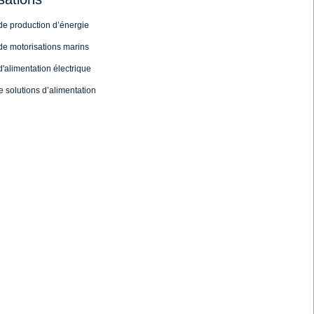
 et
est
n
fectué
ent
de
es. La
tes.
eau de