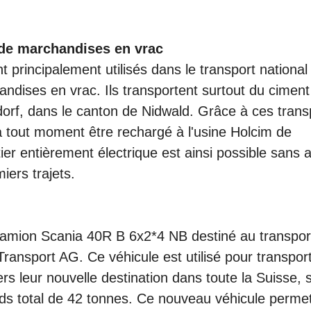
r doit faire une, voire deux pauses avant d'avoir
, selon le lieu de pause choisi, de recharger le véhicu
l de marchandises en vrac
 principalement utilisés dans le transport national
andises en vrac. Ils transportent surtout du ciment
dorf, dans le canton de Nidwald. Grâce à ces trans
 à tout moment être rechargé à l'usine Holcim de
utier entièrement électrique est ainsi possible sans
ers trajets.
 camion Scania 40R B 6x2*4 NB destiné au transpor
Transport AG. Ce véhicule est utilisé pour transpor