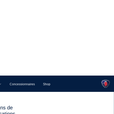
it la
Scania führt Longline-Fahrerhaus in die
Serienproduktion ein
nd
 et
Scania liefert drei vollelektrische
Sammelfahrzeuge an die Stadt Bern
t que
é des
rement