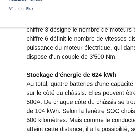
bord numérique ultramoderne et sur tout 
Entraînement EM C3-6 entièrement él
L'entraînement est assuré par le systè
signifie «moteur électrique» et la lettre 
chiffre 3 désigne le nombre de moteurs é
chiffre 6 définit le nombre de vitesses d
puissance du moteur électrique, qui dans
dispose d'un couple de 3'500 Nm.
Stockage d'énergie de 624 kWh
Au total, quatre batteries d'une capacit
sur le côté du châssis. Elles peuvent ê
500A. De chaque côté du châssis se trou
de 104 kWh. Selon la fenêtre SOC choisie