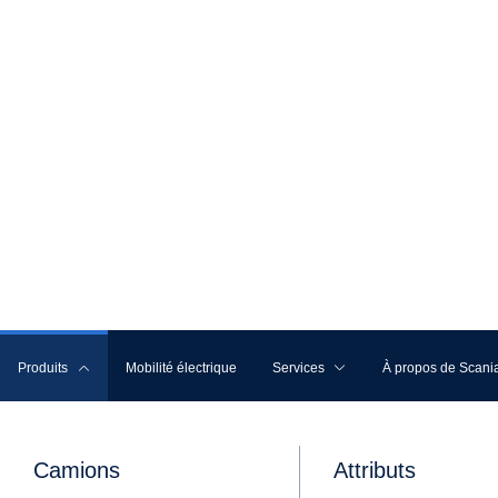
Selon Roland Meier, responsable du parc
peine d'attendre les véhicules utilitaires
convaincre dès le début grâce aux caract
confort et leur autonomie accrue. L'appar
accrocheur a également suscité des réact
des conducteurs.
Sur la route pour économiser du CO
2
Depuis la mise en service des nouveaux v
tournée» sans émissions sur environ 70'
possible les émissions de CO
, étant d
2
camions diesel conventionnels.
Un lancement réussi et une surprise p
Comme tous les transporteurs qui utilisen