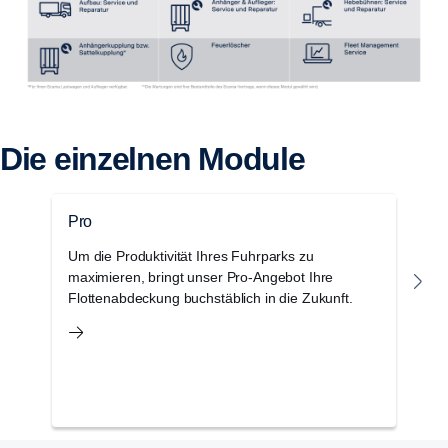
Die einzelnen Module
Pro
F
Um die Produktivität Ihres Fuhrparks zu
W
maximieren, bringt unser Pro-Angebot Ihre
a
Flottenabdeckung buchstäblich in die Zukunft.
ra
Fu
A
3