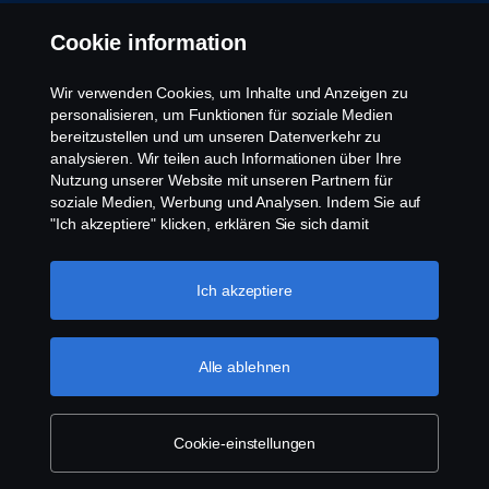
Whistleblowing
Cookie information
Kontakt
Wir verwenden Cookies, um Inhalte und Anzeigen zu
personalisieren, um Funktionen für soziale Medien
Cookies Politik
bereitzustellen und um unseren Datenverkehr zu
analysieren. Wir teilen auch Informationen über Ihre
Nutzung unserer Website mit unseren Partnern für
Cookie Einstellungen
soziale Medien, Werbung und Analysen. Indem Sie auf
"Ich akzeptiere" klicken, erklären Sie sich damit
einverstanden, dass alle Cookies verwendet und die
Informationen weitergegeben werden. Sie können Ihre
Cookies auch verwalten, indem Sie auf die "Cookie-
Ich akzeptiere
Einstellungen" klicken und die Kategorien auswählen, die
Sie akzeptieren möchten. Für eine detailliertere
Erklärung, wie wir Cookies verwenden, besuchen Sie
Alle ablehnen
© Copyright Scania 2025 All rights reserved. Scania
bitte unseren Abschnitt über Cookies, den Sie durch
CV AB (publ), SE-151 87 Södertälje, Sweden, Tel:
Klicken auf den Link unter diesem Text finden
+46-8-55 38 10 00, Fax: +46-8-55 38 10 37.
können.
Weitere Informationen zum Datenschutz
Cookie-einstellungen