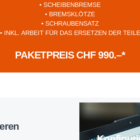
• SCHEIBENBREMSE
• BREMSKLÖTZE
• SCHRAUBENSATZ
• INKL. ARBEIT FÜR DAS ERSETZEN DER TEIL
PAKETPREIS CHF 990.–*
ieren
Konfigur