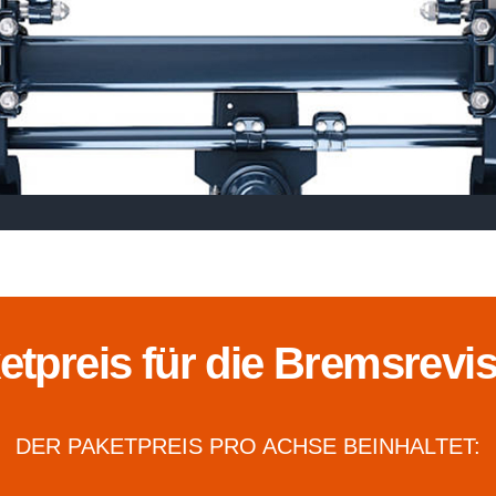
ketpreis für die Bremsrevis
DER PAKETPREIS PRO ACHSE BEINHALTET: