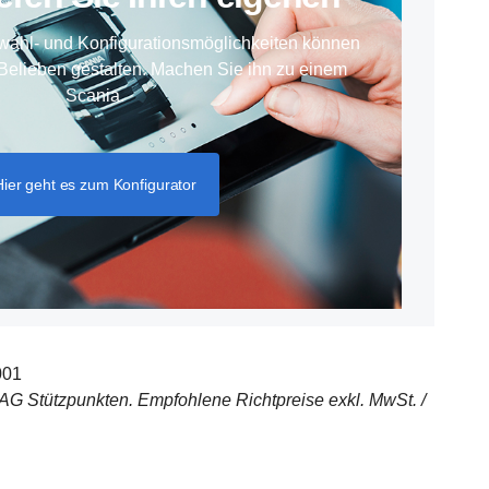
wahl- und Konfigurationsmöglichkeiten können
Belieben gestalten. Machen Sie ihn zu einem
Scania.
Hier geht es zum Konfigurator
001
z AG Stützpunkten. Empfohlene Richtpreise exkl. MwSt. /