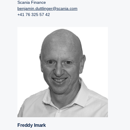
Experten Ihr maßgeschneidertes Angebot.
Wiederbeschaffungswerts, den die
Scania Finance
Kaskoversicherung bezahlt, wird auch die
benjamin.duttlinger@scania.com
+41 76 325 57 42
eventuelle Anzahlung anteilig erstattet.
Die GAP-Deckung von Scania ist speziell an
Ihre individuelle Finanzierung angepasst.
Freddy Imark