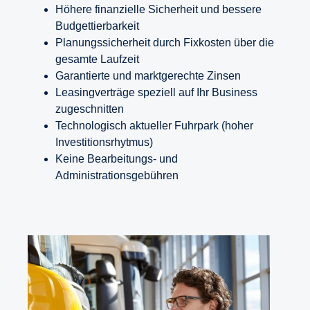
Höhere finanzielle Sicherheit und bessere
Vorteile
trägt während des Leasing-Zeitraums die Kosten für
Budgettierbarkeit
Wartung, Steuern und Versicherung.
Planungssicherheit durch Fixkosten über die
Vorteile
gesamte Laufzeit
Vorteile
Garantierte und marktgerechte Zinsen
Leasingverträge speziell auf Ihr Business
• Kein Restwertrisiko
zugeschnitten
• Vorhersehbarer Cashflow und damit verbundene
Technologisch aktueller Fuhrpark (hoher
Vorteile aufgrund von monatlichen Fixkosten
Investitionsrhytmus)
• Die monatlichen Zahlungen werden aus
Keine Bearbeitungs- und
betrieblichen Erträgen geleistet und können von
Administrationsgebühren
steuerpflichtigen Gewinnen abgesetzt werden.
• Bilanzneutrale Finanzierung
• Andere Scania Services können integriert werden