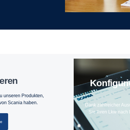
ieren
Konfigur
zu unseren Produkten,
 von Scania haben.
Dank zahlreicher Aus
Sie Ihren Lkw nach 
he