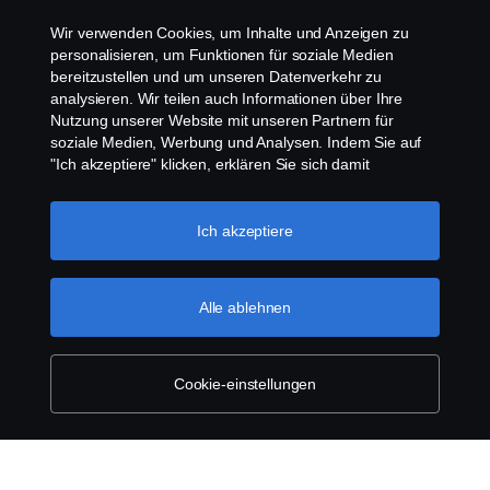
Kontakt
Wir verwenden Cookies, um Inhalte und Anzeigen zu
personalisieren, um Funktionen für soziale Medien
Cookies Politik
bereitzustellen und um unseren Datenverkehr zu
analysieren. Wir teilen auch Informationen über Ihre
Nutzung unserer Website mit unseren Partnern für
Cookie Einstellungen
soziale Medien, Werbung und Analysen. Indem Sie auf
"Ich akzeptiere" klicken, erklären Sie sich damit
einverstanden, dass alle Cookies verwendet und die
Informationen weitergegeben werden. Sie können Ihre
Cookies auch verwalten, indem Sie auf die "Cookie-
Ich akzeptiere
Einstellungen" klicken und die Kategorien auswählen, die
Sie akzeptieren möchten. Für eine detailliertere
Erklärung, wie wir Cookies verwenden, besuchen Sie
Alle ablehnen
© Copyright Scania 2025 All rights reserved. Scania
bitte unseren Abschnitt über Cookies, den Sie durch
CV AB (publ), SE-151 87 Södertälje, Sweden, Tel:
Klicken auf den Link unter diesem Text finden
+46-8-55 38 10 00, Fax: +46-8-55 38 10 37.
können.
Weitere Informationen zum Datenschutz
Cookie-einstellungen