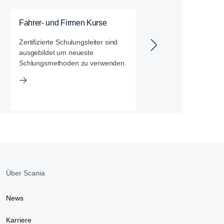
Fahrer- und Firmen Kurse
ECO Drive / Defens
Zertifizierte Schulungsleiter sind
Eco Drive / Defensiv
ausgebildet um neueste
heisst vor allem
Schlungsmethoden zu verwenden.
vorausschauendes u
rücksichtsvolles Fahr
Über Scania
News
Karriere