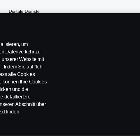
Digitale Dienste
Scania Assistance
MyScania
alisieren, um
ren Datenverkehr zu
g unserer Website mit
. Indem Sie auf "Ich
dass alle Cookies
e können Ihre Cookies
licken und die
 detailliertere
nseren Abschnitt über
k
Whistleblowing
Kontakt
Cookies Politik
Cookie Einstellung
xt finden
 SE-151 87 Södertälje, Sweden, Tel: +46-8-55 38 10 00, Fax: +46-8-55 38