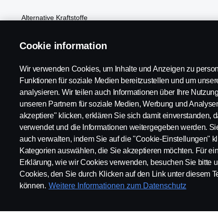
Alternative Kraftstoffe
Scania Konfigurator
Cookie information
Wir verwenden Cookies, um Inhalte und Anzeigen zu person
Funktionen für soziale Medien bereitzustellen und um unse
analysieren. Wir teilen auch Informationen über Ihre Nutzun
unseren Partnern für soziale Medien, Werbung und Analysen
Scania in Your Region:
Schweiz
akzeptiere" klicken, erklären Sie sich damit einverstanden, 
verwendet und die Informationen weitergegeben werden. Si
auch verwalten, indem Sie auf die "Cookie-Einstellungen" k
Kategorien auswählen, die Sie akzeptieren möchten. Für eine
Erklärung, wie wir Cookies verwenden, besuchen Sie bitte u
Datenschutzerklärung
Rechtlicher Hinweis
Umweltpoliti
Cookies, den Sie durch Klicken auf den Link unter diesem Te
können.
Weitere Informationen zum Datenschutz
© Copyright Scania 2025 All rights reserved. Scania CV AB (publ),