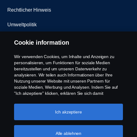
Rechtlicher Hinweis
Umweltpolitik
Whistleblowing
Cookie information
Kontakt
Wir verwenden Cookies, um Inhalte und Anzeigen zu
personalisieren, um Funktionen für soziale Medien
Cookies Politik
bereitzustellen und um unseren Datenverkehr zu
analysieren. Wir teilen auch Informationen über Ihre
Nutzung unserer Website mit unseren Partnern für
Cookie Einstellungen
soziale Medien, Werbung und Analysen. Indem Sie auf
"Ich akzeptiere" klicken, erklären Sie sich damit
einverstanden, dass alle Cookies verwendet und die
Informationen weitergegeben werden. Sie können Ihre
Cookies auch verwalten, indem Sie auf die "Cookie-
Ich akzeptiere
Einstellungen" klicken und die Kategorien auswählen, die
Sie akzeptieren möchten. Für eine detailliertere
Erklärung, wie wir Cookies verwenden, besuchen Sie
Alle ablehnen
© Copyright Scania 2025 All rights reserved. Scania
bitte unseren Abschnitt über Cookies, den Sie durch