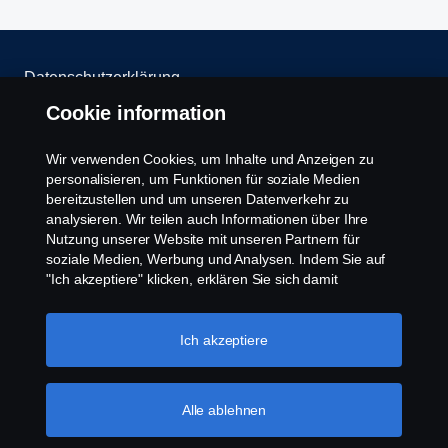
Datenschutzerklärung
Cookie information
Rechtlicher Hinweis
Wir verwenden Cookies, um Inhalte und Anzeigen zu
Umweltpolitik
personalisieren, um Funktionen für soziale Medien
bereitzustellen und um unseren Datenverkehr zu
analysieren. Wir teilen auch Informationen über Ihre
Whistleblowing
Nutzung unserer Website mit unseren Partnern für
soziale Medien, Werbung und Analysen. Indem Sie auf
Kontakt
"Ich akzeptiere" klicken, erklären Sie sich damit
einverstanden, dass alle Cookies verwendet und die
Cookies Politik
Informationen weitergegeben werden. Sie können Ihre
Cookies auch verwalten, indem Sie auf die "Cookie-
Ich akzeptiere
Einstellungen" klicken und die Kategorien auswählen, die
Cookie Einstellungen
Sie akzeptieren möchten. Für eine detailliertere
Erklärung, wie wir Cookies verwenden, besuchen Sie
Alle ablehnen
bitte unseren Abschnitt über Cookies, den Sie durch
Klicken auf den Link unter diesem Text finden