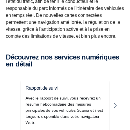
l'état du trafic, afin de tenir le conducteur et le
responsable du parc informés de l'itinéraire des véhicules
en temps réel. De nouvelles cartes connectées
permettent une navigation améliorée, la régulation de la
vitesse, grâce à l'anticipation active et à la prise en
compte des limitations de vitesse, et bien plus encore.
Découvrez nos services numériques
en détail
Rapport de suivi
Pack
Avec le rapport de suivi, vous recevrez un
Le P
résumé hebdomadaire des mesures
d'of
principales de vos véhicules Scania et il est
seule
toujours disponible dans votre navigateur
et am
Web.