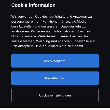
Whistleblowing
Cookie information
Kontakt
Wir verwenden Cookies, um Inhalte und Anzeigen zu
personalisieren, um Funktionen für soziale Medien
Cookies Politik
bereitzustellen und um unseren Datenverkehr zu
analysieren. Wir teilen auch Informationen über Ihre
Nutzung unserer Website mit unseren Partnern für
Cookie Einstellungen
soziale Medien, Werbung und Analysen. Indem Sie auf
"Ich akzeptiere" klicken, erklären Sie sich damit
einverstanden, dass alle Cookies verwendet und die
Informationen weitergegeben werden. Sie können Ihre
Cookies auch verwalten, indem Sie auf die "Cookie-
Ich akzeptiere
Einstellungen" klicken und die Kategorien auswählen, die
Sie akzeptieren möchten. Für eine detailliertere
Erklärung, wie wir Cookies verwenden, besuchen Sie
Alle ablehnen
© Copyright Scania 2025 All rights reserved. Scania
bitte unseren Abschnitt über Cookies, den Sie durch
CV AB (publ), SE-151 87 Södertälje, Sweden, Tel:
Klicken auf den Link unter diesem Text finden
+46-8-55 38 10 00, Fax: +46-8-55 38 10 37.
können.
Weitere Informationen zum Datenschutz
Cookie-einstellungen