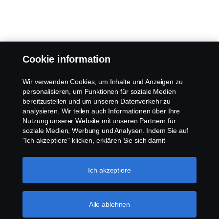
Cookie information
Wir verwenden Cookies, um Inhalte und Anzeigen zu
personalisieren, um Funktionen für soziale Medien
bereitzustellen und um unseren Datenverkehr zu
analysieren. Wir teilen auch Informationen über Ihre
Nutzung unserer Website mit unseren Partnern für
soziale Medien, Werbung und Analysen. Indem Sie auf
"Ich akzeptiere" klicken, erklären Sie sich damit
einverstanden, dass alle Cookies verwendet und die
Informationen weitergegeben werden. Sie können Ihre
Cookies auch verwalten, indem Sie auf die "Cookie-
Ich akzeptiere
Einstellungen" klicken und die Kategorien auswählen, die
Sie akzeptieren möchten. Für eine detailliertere
Erklärung, wie wir Cookies verwenden, besuchen Sie
Alle ablehnen
bitte unseren Abschnitt über Cookies, den Sie durch
Klicken auf den Link unter diesem Text finden