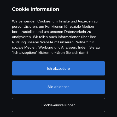
Cookie information
Wir verwenden Cookies, um Inhalte und Anzeigen zu
personalisieren, um Funktionen für soziale Medien
bereitzustellen und um unseren Datenverkehr zu
analysieren. Wir teilen auch Informationen über Ihre
Nutzung unserer Website mit unseren Partnern für
soziale Medien, Werbung und Analysen. Indem Sie auf
"Ich akzeptiere" klicken, erklären Sie sich damit
einverstanden, dass alle Cookies verwendet und die
Informationen weitergegeben werden. Sie können Ihre
Cookies auch verwalten, indem Sie auf die "Cookie-
Ich akzeptiere
Einstellungen" klicken und die Kategorien auswählen, die
Sie akzeptieren möchten. Für eine detailliertere
Erklärung, wie wir Cookies verwenden, besuchen Sie
Alle ablehnen
bitte unseren Abschnitt über Cookies, den Sie durch
Klicken auf den Link unter diesem Text finden
können.
Weitere Informationen zum Datenschutz
Cookie-einstellungen