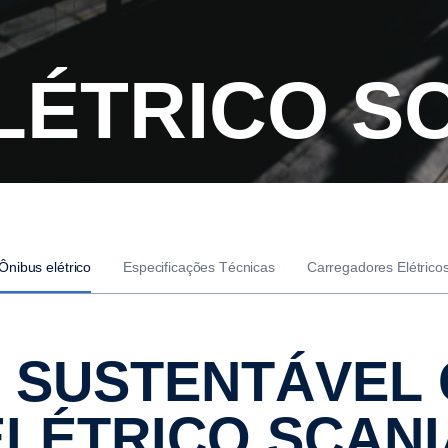
ELÉTRICO S
Ônibus elétrico
Especificações Técnicas
Carregadores Elétrico
ELÉTRICO SCANI