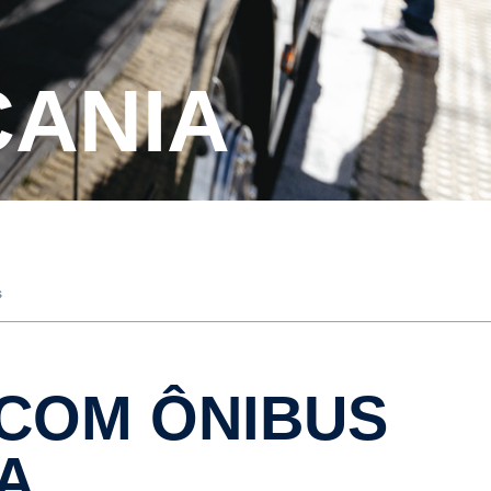
CANIA
s
A