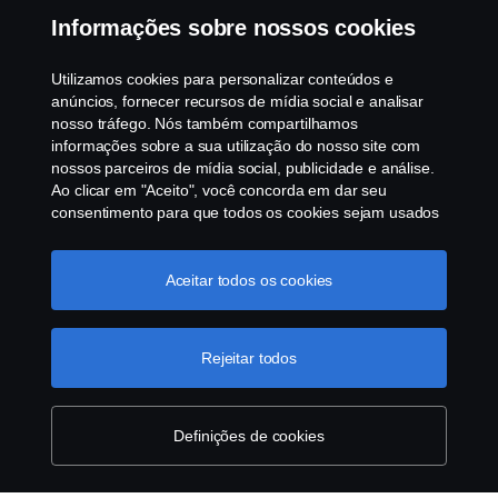
Informações sobre nossos cookies
Programa de Rotulagem Veicular
Utilizamos cookies para personalizar conteúdos e
Política de Cookies
anúncios, fornecer recursos de mídia social e analisar
nosso tráfego. Nós também compartilhamos
informações sobre a sua utilização do nosso site com
Configurações de cookies
nossos parceiros de mídia social, publicidade e análise.
Ao clicar em "Aceito", você concorda em dar seu
consentimento para que todos os cookies sejam usados
e as informações sejam compartilhadas. Você pode
gerenciar a utilização dos cookies clicando em
"Configurações de cookies" e selecionando as
Aceitar todos os cookies
categorias de cookies que aceita serem utilizados. Para
uma explicação mais detalhada de como usamos os
© Copyright Scania 2025 All rights reserved. Scania
cookies, clique na nossa sessão de cookies, que pode
Rejeitar todos
Brasil, Av. José Odorizzi, 151 - Vila Euro, São
ser encontrada clicando no link abaixo deste texto ou em
Bernardo do Campo. SP. Tel: +55 11 4090-2960.
“declaração de privacidade".
Mais informações sobre a
CNPJ 59.104.901/0001-76
sua privacidade
Definições de cookies