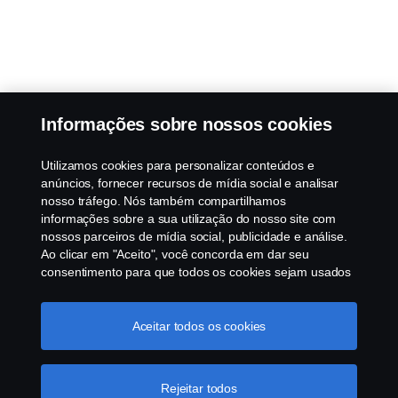
Informações sobre nossos cookies
Utilizamos cookies para personalizar conteúdos e
anúncios, fornecer recursos de mídia social e analisar
nosso tráfego. Nós também compartilhamos
informações sobre a sua utilização do nosso site com
nossos parceiros de mídia social, publicidade e análise.
Ao clicar em "Aceito", você concorda em dar seu
consentimento para que todos os cookies sejam usados
e as informações sejam compartilhadas. Você pode
gerenciar a utilização dos cookies clicando em
"Configurações de cookies" e selecionando as
Aceitar todos os cookies
categorias de cookies que aceita serem utilizados. Para
uma explicação mais detalhada de como usamos os
cookies, clique na nossa sessão de cookies, que pode
Rejeitar todos
ser encontrada clicando no link abaixo deste texto ou em