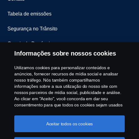
Tabela de emissões
Segurança no Trânsito
Canais de Denúncia
Informações sobre nossos cookies
Programa de Rotulagem Veicular
Utilizamos cookies para personalizar conteúdos e
Política de Cookies
anúncios, fornecer recursos de mídia social e analisar
nosso tráfego. Nós também compartilhamos
informações sobre a sua utilização do nosso site com
Configurações de cookies
nossos parceiros de mídia social, publicidade e análise.
Ao clicar em "Aceito", você concorda em dar seu
consentimento para que todos os cookies sejam usados
e as informações sejam compartilhadas. Você pode
gerenciar a utilização dos cookies clicando em
"Configurações de cookies" e selecionando as
Aceitar todos os cookies
categorias de cookies que aceita serem utilizados. Para
uma explicação mais detalhada de como usamos os