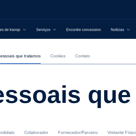
s de transporte
Serviços
Encontre concessionárias
Notícias
essoais que tratamos
Cookies
Contato
essoais que
ndidato
Colaborador
Fornecedor/Parceiro
Visitante Físi