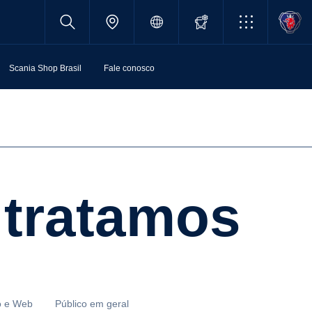
Scania Shop Brasil
Fale conosco
 tratamos
co e Web
Público em geral