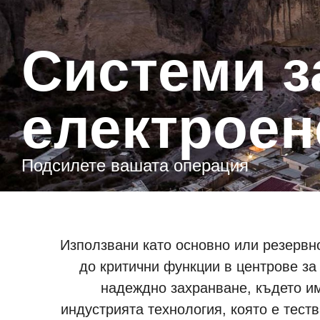
системи за производство на
електроен
подсилете вашата операция
Използвани като основно или резервно
до критични функции в центрове за
надеждно захранване, където им
индустрията технология, която е тес