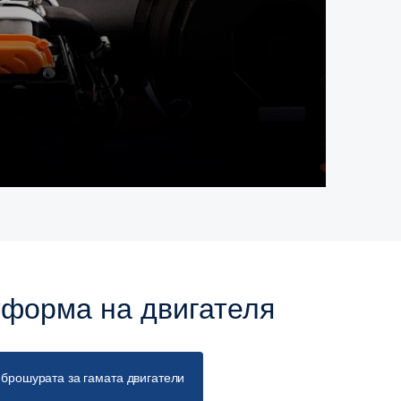
тформа на двигателя
 брошурата за гамата двигатели