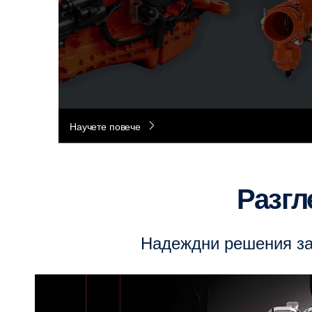
Научете повече
Разг
Надеждни решения за