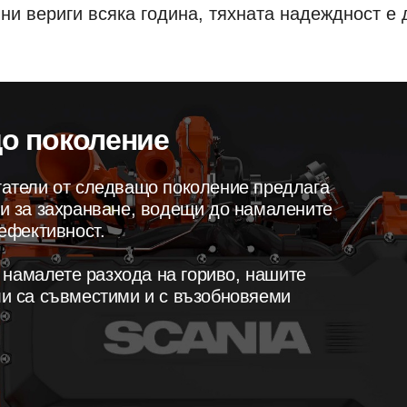
ни вериги всяка година, тяхната надеждност е 
що поколение
атели от следващо поколение предлага
и за захранване, водещи до намалените
ефективност.
и намалете разхода на гориво, нашите
и са съвместими и с възобновяеми