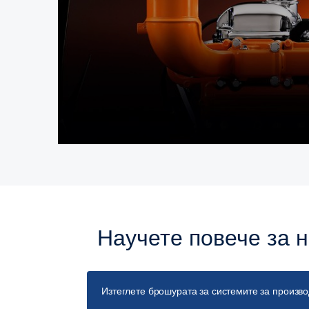
Научете повече за
Изтеглете брошурата за системите за произво