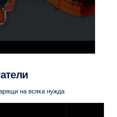
гатели
варящи на всяка нужда