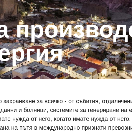
ергия
 захранване за всичко - от събития, отдалече
 данни и болници, системите за генериране на е
ате нужда от него, когато имате нужда от него
твана на пътя в международно признати превозн