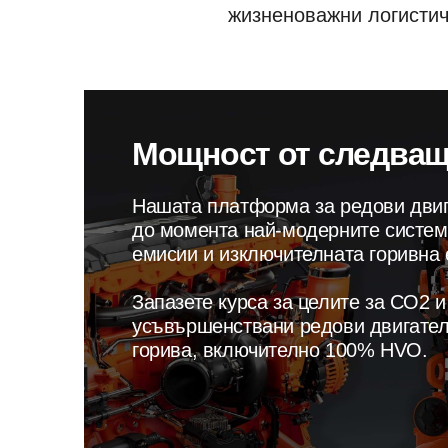
жизненоважни логистич
Мощност от следва
Нашата платформа за редови двиг
до момента най-модерните систем
емисии и изключителната горивна 
Запазете курса за целите за CO2 
усъвършенствани редови двигател
горива, включително 100% HVO.