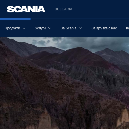
BULGARIA
Продукти
Услуги
За Scania
За връзка с нас
К