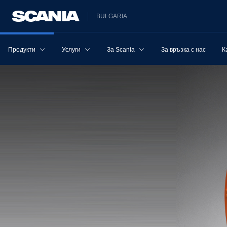
BULGARIA
Продукти
Услуги
За Scania
За връзка с нас
К