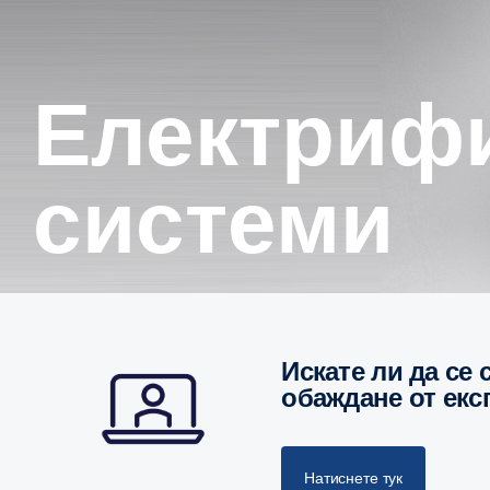
Електрифицирани енергийни
системи
Искате ли да се свържем с вас за лична среща или
обаждане от екс
Натиснете тук