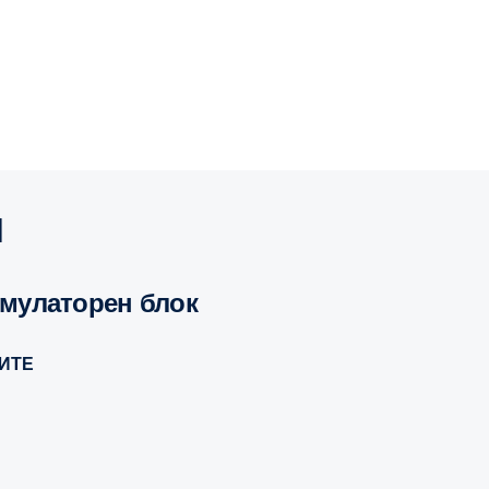
я
умулаторен блок
ИТЕ