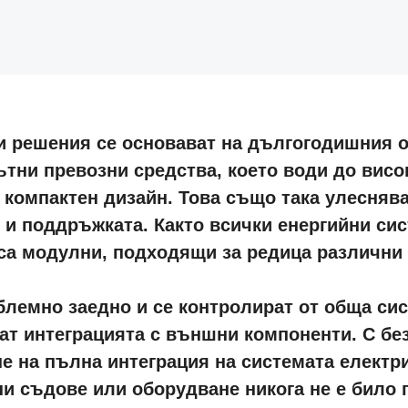
и решения се основават на дългогодишния оп
тни превозни средства, което води до висо
компактен дизайн. Това също така улесняв
 и поддръжката. Както всички енергийни сис
са модулни, подходящи за редица различни
лемно заедно и се контролират от обща сис
ат интеграцията с външни компоненти. С бе
не на пълна интеграция на системата електр
и съдове или оборудване никога не е било 