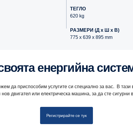
ТЕГЛО
620 kg
РАЗМЕРИ (Д x Ш x В)
775 x 639 x 895 mm
 своята енергийна систе
жем да приспособим услугите си специално за вас. В тази 
 нов двигател или електрическа машина, за да сте сигурни в
Регистрирайте се тук