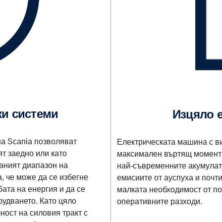
ки системи
Изцяло 
а Scania позволяват
Електрическата машина с в
т заедно или като
максимален въртящ момент и
аният диапазон на
най-съвременните акумулат
, че може да се избегне
емисиите от ауспуха и почт
бата на енергия и да се
малката необходимост от п
рудването. Като цяло
оперативните разходи.
ост на силовия тракт с