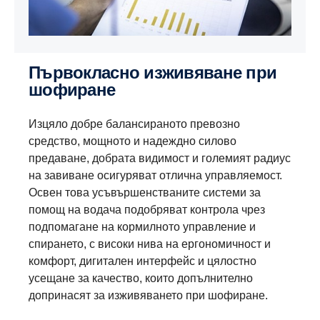
Първокласно изживяване при
шофиране
Изцяло добре балансираното превозно
средство, мощното и надеждно силово
предаване, добрата видимост и големият радиус
на завиване осигуряват отлична управляемост.
Освен това усъвършенстваните системи за
помощ на водача подобряват контрола чрез
подпомагане на кормилното управление и
спирането, с високи нива на ергономичност и
комфорт, дигитален интерфейс и цялостно
усещане за качество, които допълнително
допринасят за изживяването при шофиране.