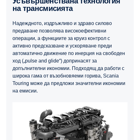
Усъвършенствана технология
на трансмисията
Надеждното, издръжливо и здраво силово
предаване позволява високоефективни
операции, а функциите за круиз контрол с
активно предсказване и ускоряване преди
автоматично движение по инерция на свободен
ход („pulse and glide“) допринасят за
допълнителни икономии. Подходящ да работи с
широка гама от възобновяеми горива, Scania
Touring може да предложи значителни икономии
на емисии.