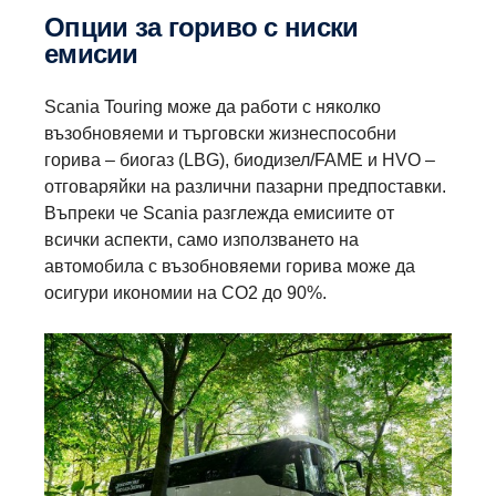
Опции за гориво с ниски
емисии
Scania Touring може да работи с няколко
възобновяеми и търговски жизнеспособни
горива – биогаз (LBG), биодизел/FAME и HVO –
отговаряйки на различни пазарни предпоставки.
Въпреки че Scania разглежда емисиите от
всички аспекти, само използването на
автомобила с възобновяеми горива може да
осигури икономии на CO2 до 90%.