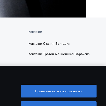
Контакти
Контакти Скания България
Контакти Тратон Файненшъл Сървисиз
Приемане на всички бисквитки