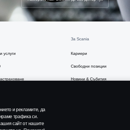
За Scania
и услуги
Кариери
0
Свободни позиции
застраховане
Новини & Събития
есоари
Устойчивост в Scania
слуги
Scania Lifestyle webshop
ието и рекламите, да
ираме трафика си.
ашия сайт от нашите