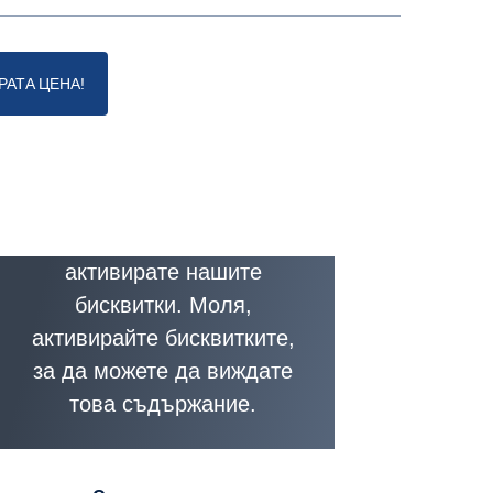
РАТА ЦЕНА!
Това съдържание е
недостъпно, ако не
активирате нашите
бисквитки. Моля,
активирайте бисквитките,
за да можете да виждате
това съдържание.
бисквитките
ките
Връзка към политиката за бисквитките