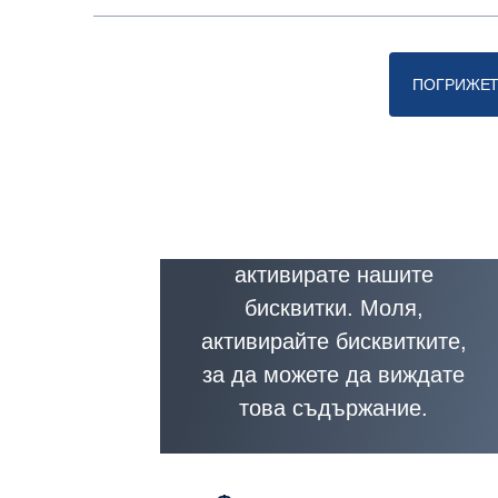
ПОГРИЖЕТЕ
Това съдържание е
недостъпно, ако не
активирате нашите
бисквитки. Моля,
активирайте бисквитките,
за да можете да виждате
това съдържание.
Настройки на бисквитките
На
Връзка към политиката