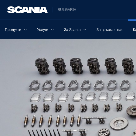
BULGARIA
Продукти
Услуги
За Scania
За връзка с нас
К