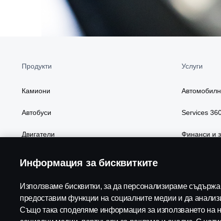
Продукти
Услуги
Камиони
Автомобилн
Автобуси
Services 36
Двигатели
Финанси и 
Пакети и характеристики
Части и акс
Информация за бисквитките
Дигитални у
Използваме бисквитки, за да персонализираме съдържан
предоставим функции на социалните медии и да анализ
Също така споделяме информация за използването на н