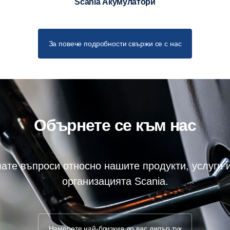
Scania Акумулатори
За повече подробности свържи се с нас
Обърнете се към нас
мате въпроси относно нашите продукти, услуги 
организацията Scania.
Намерете най-близкия до вас дилър тук