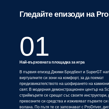
Гледайте епизоди на Pro
01
Най-върховната площадка за игра
В първия епизод Джими Бродбент и SuperGT нап
виртуалните си зони на комфорт, за да поемат
предизвикателството на шофирането на камиони
свят. В модерния демонстрационен център на Sc
стриймърите се срещат със своите инструктори,
превозните си средства и изживяват първите си 
волана. По пътя те се запознават с ProDriver, ди