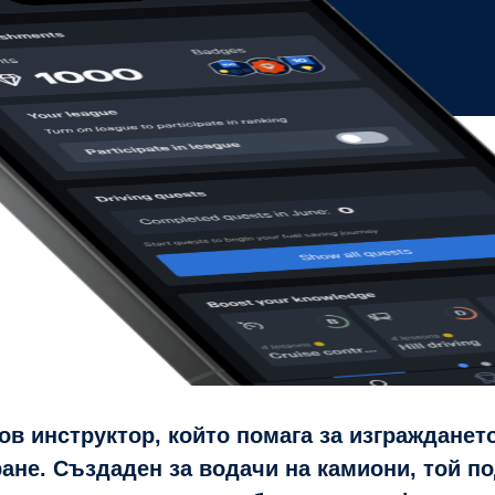
ов инструктор, който помага за изгражданет
не. Създаден за водачи на камиони, той по