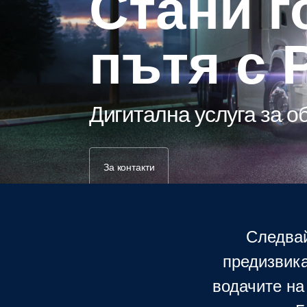
Стани господар на
пътя с 
Дигитална услуга за 
За контакти
Следвай
предизвика
водачите на 