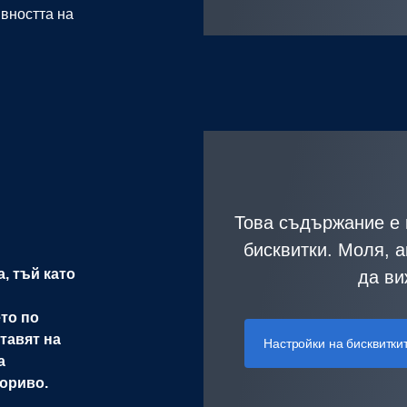
ивността на
Това съдържание е 
бисквитки. Моля, а
, тъй като
да ви
то по
тавят на
Настройки на бисквитки
а
гориво.