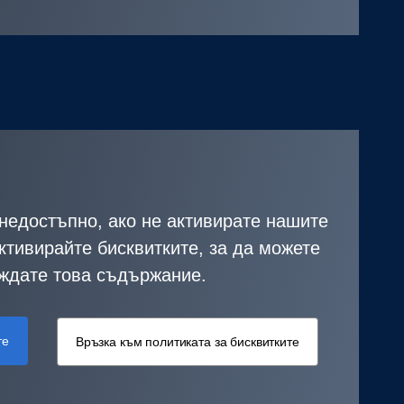
недостъпно, ако не активирате нашите
ктивирайте бисквитките, за да можете
ждате това съдържание.
те
Връзка към политиката за бисквитките