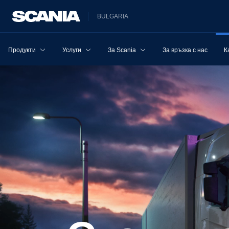
BULGARIA
Продукти
Услуги
За Scania
За връзка с нас
К