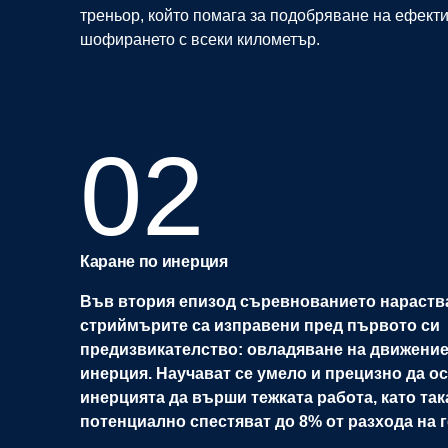
треньор, който помага за подобряване на ефект
шофирането с всеки километър.
02
Каране по инерция
Във втория епизод съревнованието нараства
стриймърите са изправени пред първото си
предизвикателство: овладяване на движение
инерция. Научават се умело и прецизно да ос
инерцията да върши тежката работа, като так
потенциално спестяват до 8% от разхода на 