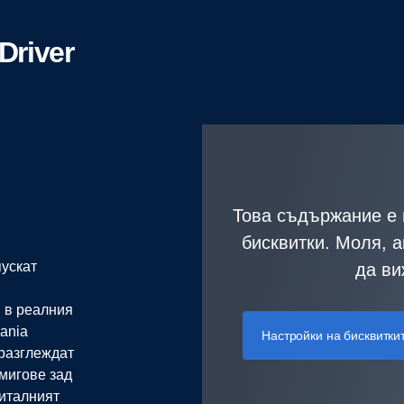
Driver
Това съдържание е 
бисквитки. Моля, а
ускат
да ви
 в реалния
ania
Настройки на бисквитки
 разглеждат
мигове зад
гиталният