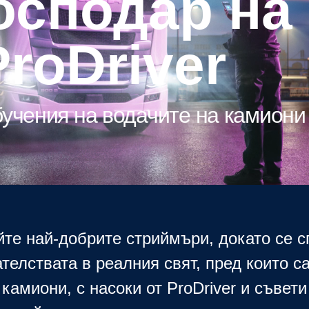
ProDriver
обучения на водачите на камиони
те най-добрите стриймъри, докато се с
телствата в реалния свят, пред които с
камиони, с насоки от ProDriver и съвети