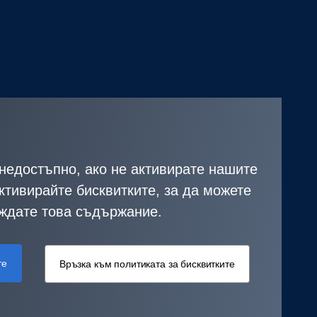
недостъпно, ако не активирате нашите
ктивирайте бисквитките, за да можете
ждате това съдържание.
те
Връзка към политиката за бисквитките