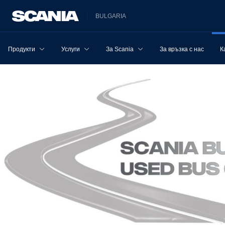
BULGARIA
Продукти
Услуги
За Scania
За връзка с нас
К