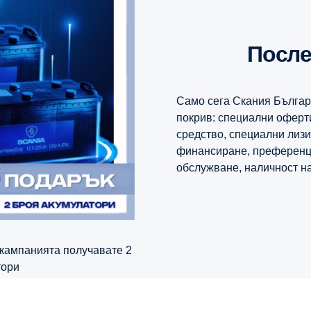
посл
Само сега Скания Българ
покрив: специални оферти
средство, специални лиз
финансиране, преференц
обслужване, наличност на
тори