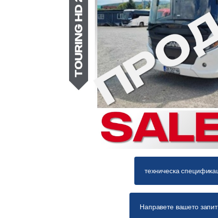
техническа специфика
Направете вашето запи