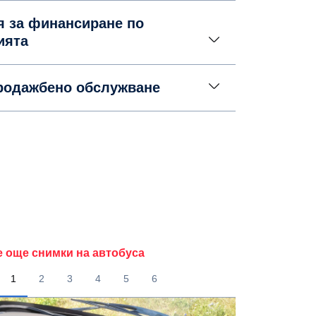
я за финансиране по
ията
родажбено обслужване
е още снимки на автобуса
1
2
3
4
5
6