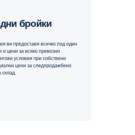
едни бройки
ия ви предоставя всичко под един
 и цени за всяко превозно
ингови условия при собствено
иални цени за следпродажбено
 склад.