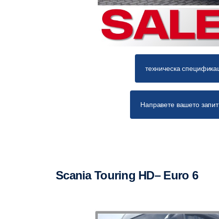
техническа специфика
Направете вашето запи
Scania Touring HD– Euro 6