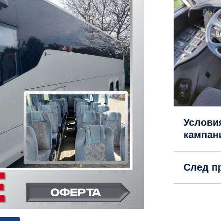
Услови
кампан
След п