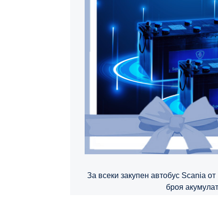
за всеки закупен автобус Scania от кампанията получавате 2
броя акумула