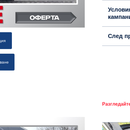
Услови
кампан
След п
ция
тване
Разгледайт