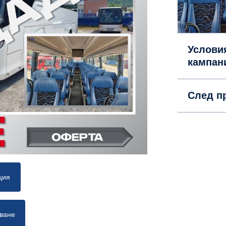
Услови
кампан
След п
Търсите нов или употребяван
ция
ав
Поп
тване
на 