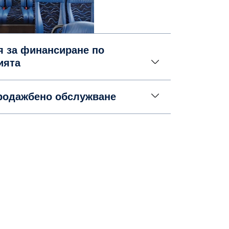
я за финансиране по
ията
родажбено обслужване
тобус?
ълнете формуляра или се свържете с нас
0885 131 868