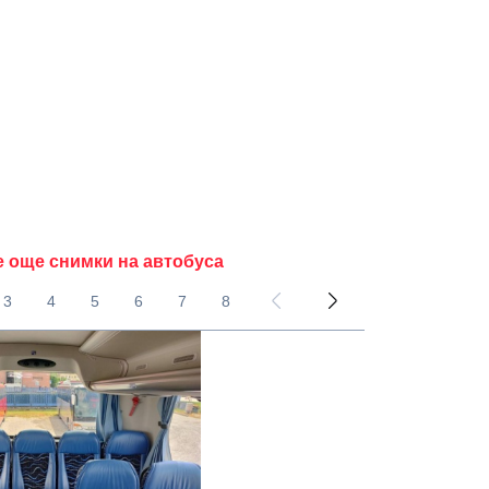
е още снимки на автобуса
3
4
5
6
7
8