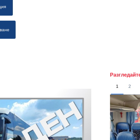
ция
тване
Разгледайт
1
2