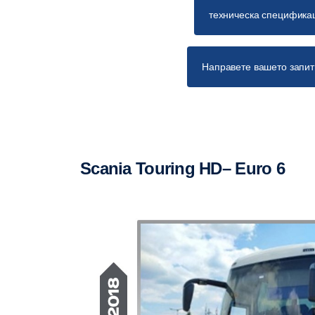
техническа специфика
Направете вашето запи
Scania Touring HD– Euro 6