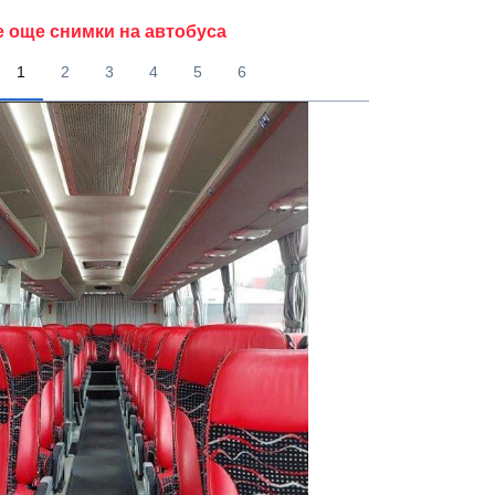
е още снимки на автобуса
1
2
3
4
5
6