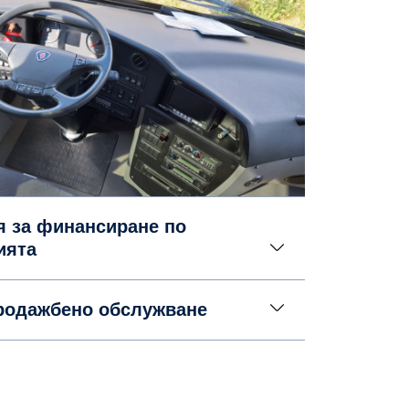
я за финансиране по
ията
родажбено обслужване