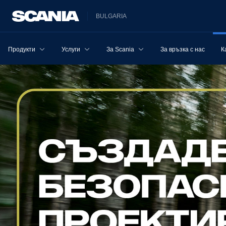
BULGARIA
Продукти
Услуги
За Scania
За връзка с нас
К