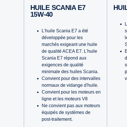
HUILE SCANIA E7
HU
15W-40
L
L'huile Scania E7 a été
s
développée pour les
l
marchés exigeant une huile
S
de qualité ACEA E7. L'huile
E
Scania E7 répond aux
d
exigences de qualité
s
minimale des huiles Scania.
p
Convient pour des intervalles
v
normaux de vidange d'huile.
Convient pour les moteurs en
ligne et les moteurs V8
Ne convient pas aux moteurs
équipés de systèmes de
post-traitement.