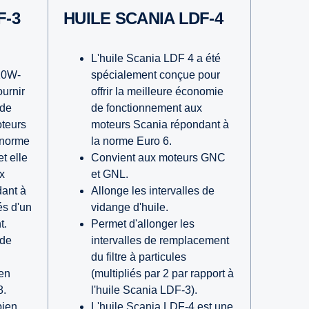
HUILE SCANIA LDF-4
L'huile Scania LDF 4 a été
10W-
spécialement conçue pour
ournir
offrir la meilleure économie
 de
de fonctionnement aux
teurs
moteurs Scania répondant à
 norme
la norme Euro 6.
t elle
Convient aux moteurs GNC
x
et GNL.
ant à
Allonge les intervalles de
és d'un
vidange d'huile.
t.
Permet d'allonger les
 de
intervalles de remplacement
du filtre à particules
en
(multipliés par 2 par rapport à
8.
l'huile Scania LDF-3).
bien
L'huile Scania LDF-4 est une