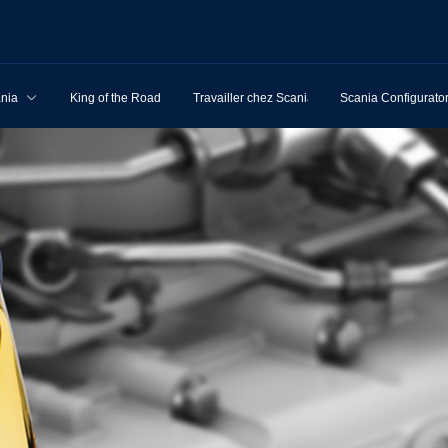
ania
King of the Road
Travailler chez Scania
Scania Configurato