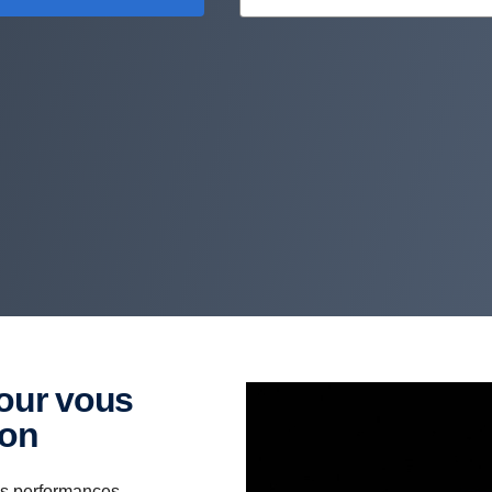
ion
des performances