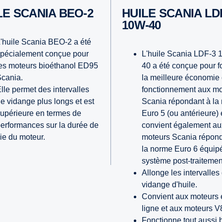
ILE SCANIA BEO-2
HUILE SCANIA LDF-3
10W-40
'huile Scania BEO-2 a été
pécialement conçue pour
L'huile Scania LDF-3 
es moteurs bioéthanol ED95
40 a été conçue pour f
cania.
la meilleure économie
lle permet des intervalles
fonctionnement aux mo
e vidange plus longs et est
Scania répondant à la
upérieure en termes de
Euro 5 (ou antérieure) e
erformances sur la durée de
convient également au
ie du moteur.
moteurs Scania répond
la norme Euro 6 équip
système post-traitemen
Allonge les intervalles
vidange d'huile.
Convient aux moteurs 
ligne et aux moteurs V
Fonctionne tout aussi 