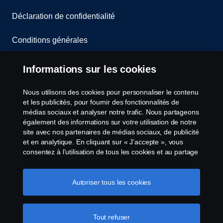
Déclaration de confidentialité
Conditions générales
Contactez-nous
Informations sur les cookies
Le système de lancement d'alerte
Nous utilisons des cookies pour personnaliser le contenu
et les publicités, pour fournir des fonctionnalités de
Politique de cookies
médias sociaux et analyser notre trafic. Nous partageons
également des informations sur votre utilisation de notre
site avec nos partenaires de médias sociaux, de publicité
Paramètres des cookies
et en analytique. En cliquant sur « J’accepte », vous
consentez à l’utilisation de tous les cookies et au partage
des informations. Vous pouvez également gérer vos
cookies en cliquant sur « Paramètres des cookies » et en
sélectionnant les catégories que vous souhaitez
Autoriser tous les cookies
accepter. Pour une explication plus détaillée de la façon
dont nous utilisons les cookies, veuillez visiter notre
section cookies, que vous pouvez trouver en cliquant sur
Tout refuser
© Copyright Scania 2026 All Rights Reserved.
le lien sous ce texte.
Pour en savoir plus sur la