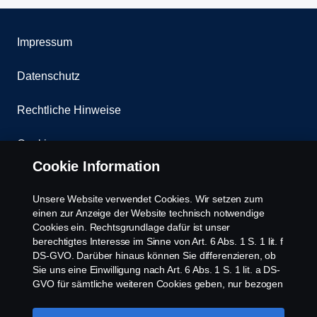
Impressum
Datenschutz
Rechtliche Hinweise
Cookies
Cookie Information
Kontakt
Unsere Website verwendet Cookies. Wir setzen zum
Whistleblowing
einen zur Anzeige der Website technisch notwendige
Cookies ein. Rechtsgrundlage dafür ist unser
berechtigtes Interesse im Sinne von Art. 6 Abs. 1 S. 1 lit. f
Scania Cookie Richtlinie
DS-GVO. Darüber hinaus können Sie differenzieren, ob
Sie uns eine Einwilligung nach Art. 6 Abs. 1 S. 1 lit. a DS-
GVO für sämtliche weiteren Cookies geben, nur bezogen
auf bestimmte Cookie-Arten oder gar keine Einwilligung.
Diese Einwilligung ist freiwillig und kann jederzeit mit