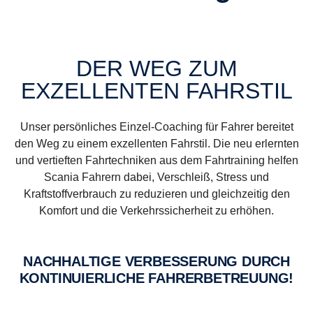
DER WEG ZUM
EXZELLENTEN FAHRSTIL
Unser persönliches Einzel-Coaching für Fahrer bereitet
den Weg zu einem exzellenten Fahrstil. Die neu erlernten
und vertieften Fahrtechniken aus dem Fahrtraining helfen
Scania Fahrern dabei, Verschleiß, Stress und
Kraftstoffverbrauch zu reduzieren und gleichzeitig den
Komfort und die Verkehrssicherheit zu erhöhen.
NACH­HAL­TI­GE VER­BES­SE­RUNG DURCH
KON­TI­NU­IER­LI­CHE FAH­RER­BE­TREU­UNG!