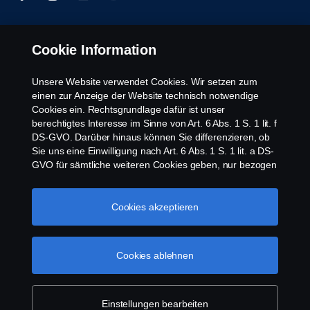
Cookie Information
© Copyright Scania 2026 | Alle Rechte vorbehalten.
Scania Österreich Ges.m.b.H., Johann-Steinböck-
Straße 4, 2345 Brunn am Gebirge, Tel. +43 5
Unsere Website verwendet Cookies. Wir setzen zum
72264 10 200, Fax +43 5 72264 10 990
einen zur Anzeige der Website technisch notwendige
Cookies ein. Rechtsgrundlage dafür ist unser
berechtigtes Interesse im Sinne von Art. 6 Abs. 1 S. 1 lit. f
DS-GVO. Darüber hinaus können Sie differenzieren, ob
Sie uns eine Einwilligung nach Art. 6 Abs. 1 S. 1 lit. a DS-
GVO für sämtliche weiteren Cookies geben, nur bezogen
auf bestimmte Cookie-Arten oder gar keine Einwilligung.
Diese Einwilligung ist freiwillig und kann jederzeit mit
Zukunftswirkung widerrufen werden. Unsere Anbieter
Cookies akzeptieren
verarbeiten Ihre personenbezogenen Daten auch in den
USA. Eine Datenübermittlung an Unternehmen in den
USA erfolgt auf der Grundlage eines
Cookies ablehnen
Angemessenheitsbeschlusses der Europäischen
Kommission im Sinne von Art. 45 Abs. 3 DS-GVO, worin
festgelegt wurde, dass in den USA ein angemessenes
Schutzniveau vorhanden ist. Informationen über uns
Einstellungen bearbeiten