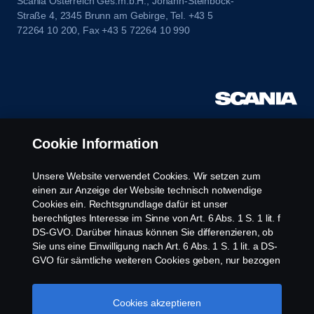
Scania Österreich Ges.m.b.H., Johann-Steinböck-
Straße 4, 2345 Brunn am Gebirge, Tel. +43 5
72264 10 200, Fax +43 5 72264 10 990
Cookie Information
Unsere Website verwendet Cookies. Wir setzen zum
einen zur Anzeige der Website technisch notwendige
Cookies ein. Rechtsgrundlage dafür ist unser
berechtigtes Interesse im Sinne von Art. 6 Abs. 1 S. 1 lit. f
DS-GVO. Darüber hinaus können Sie differenzieren, ob
Sie uns eine Einwilligung nach Art. 6 Abs. 1 S. 1 lit. a DS-
GVO für sämtliche weiteren Cookies geben, nur bezogen
auf bestimmte Cookie-Arten oder gar keine Einwilligung.
Diese Einwilligung ist freiwillig und kann jederzeit mit
Zukunftswirkung widerrufen werden. Unsere Anbieter
Cookies akzeptieren