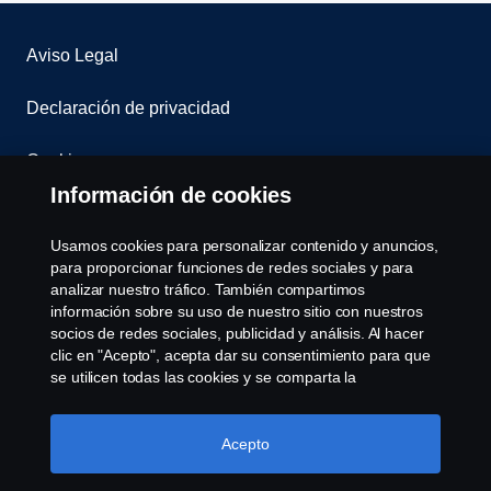
Aviso Legal
Declaración de privacidad
Cookies
Información de cookies
Contáctenos
Usamos cookies para personalizar contenido y anuncios,
Sistema de Denuncias
para proporcionar funciones de redes sociales y para
analizar nuestro tráfico. También compartimos
información sobre su uso de nuestro sitio con nuestros
Configuración de cookies
socios de redes sociales, publicidad y análisis. Al hacer
clic en "Acepto", acepta dar su consentimiento para que
se utilicen todas las cookies y se comparta la
información. También puede administrar sus cookies
haciendo clic en "Configuración de cookies" y
seleccionando las categorías que desea aceptar. Para
Acepto
obtener una explicación más detallada de cómo usamos
las cookies, visite nuestra sección de cookies, que puede