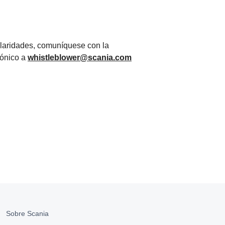
ularidades, comuníquese con la
rónico a
whistleblower@scania.com
Sobre Scania