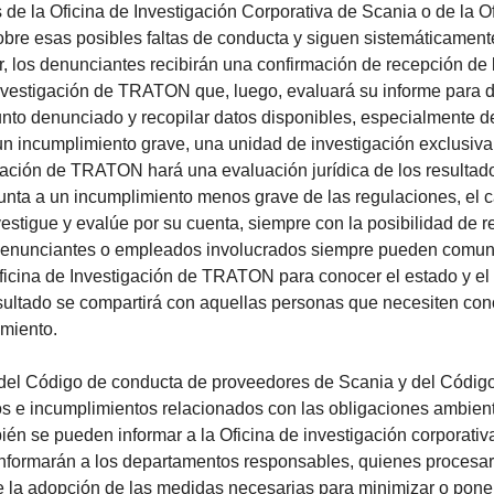
 de la Oficina de Investigación Corporativa de Scania o de la 
re esas posibles faltas de conducta y siguen sistemáticamente
ar, los denunciantes recibirán una confirmación de recepción de 
nvestigación de TRATON que, luego, evaluará su informe para de
unto denunciado y recopilar datos disponibles, especialmente d
e un incumplimiento grave, una unidad de investigación exclusiva
igación de TRATON hará una evaluación jurídica de los resultad
nta a un incumplimiento menos grave de las regulaciones, el 
stigue y evalúe por su cuenta, siempre con la posibilidad de re
 denunciantes o empleados involucrados siempre pueden comuni
ficina de Investigación de TRATON para conocer el estado y el 
sultado se compartirá con aquellas personas que necesiten con
imiento.
del Código de conducta de proveedores de Scania y del Código
os e incumplimientos relacionados con las obligaciones ambie
ién se pueden informar a la Oficina de investigación corporativ
informarán a los departamentos responsables, quienes procesar
 la adopción de las medidas necesarias para minimizar o poner 