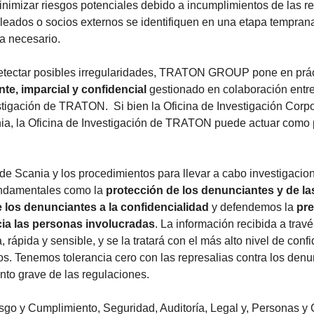
minimizar riesgos potenciales debido a incumplimientos de las re
leados o socios externos se identifiquen en una etapa temprana
a necesario.
detectar posibles irregularidades, TRATON GROUP pone en prá
te, imparcial y confidencial
gestionado en colaboración entre 
stigación de TRATON. Si bien la Oficina de Investigación Corpo
ia, la Oficina de Investigación de TRATON puede actuar como p
e Scania y los procedimientos para llevar a cabo investigacione
undamentales como la
protección de los denunciantes y de la
 los denunciantes a la confidencialidad
y defendemos la
pre
cia las personas involucradas
. La información recibida a tra
, rápida y sensible, y se la tratará con el más alto nivel de c
os. Tenemos tolerancia cero con las represalias contra los den
nto grave de las regulaciones.
go y Cumplimiento, Seguridad, Auditoría, Legal y, Personas y 