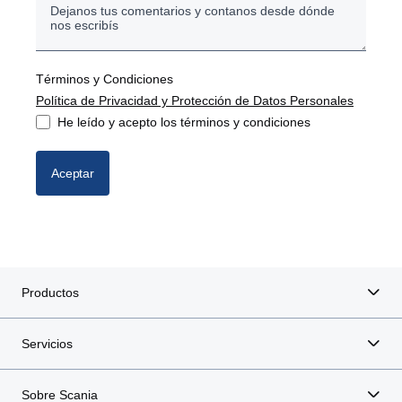
¿Te podemos ayudar con vehículos usados?
¿Te interesa saber más sobre nuestros Buses?
Términos y Condiciones
Política de Privacidad y Protección de Datos Personales
¿Querés conocer sobre nuestros motores
industriales o marinos?
He leído y acepto los términos y condiciones
¿Querés consultar por la compra de repuestos?
Aceptar
¿Querés preguntar sobre capacitaciones a
conductores?
¿Te querés ponerte en contacto con nuestro de
departamento de RRHH?
Productos
¿Te podemos ayudar con otros temas?
Servicios
Sobre Scania