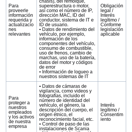
chasis), del remolque,
Para
superestructura o motor,
Obligación
proveerle
así como el número de IP,
legal /
información
dirección MAC, ID del
Interés
requerida y
conductor, sistema de IT e
legítimo /
actualizacio
ID de usuario.
Conforme
nes
• Datos de rendimiento del
legislación
relevantes
vehículo, por ejemplo,
aplicable
información de los
componentes del vehículo,
consumo de combustible,
uso de frenos, cambio de
marchas, uso de la batería,
datos del motor y códigos
de error
• Información de logueo a
nuestros sistemas de IT
• Datos de cámaras de
vigilancia, como videos y
fotografías, incluido el
Para
número de identidad del
proteger a
vehículo, el género, la
Interés
nuestros
descripción del cuerpo, el
legítimo /
empleados
origen étnico, el
Consentim
y los activos
reconocimiento facial, etc.
iento
de nuestra
• Control de paso de las
empresa
instalaciones de Scania