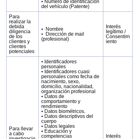
• Número de identificación
del vehículo (Patente)
Para
realizar la
debida
Interés
• Nombre
diligencia
legítimo /
• Dirección de mail
de los
Consentim
(profesional)
clientes y
iento
clientes
potenciales
• Identificadores
personales
• Identificadores cuasi
personales como fecha de
nacimiento, sexo,
domicilio, nacionalidad,
organización profesional
• Datos de
comportamiento y
rendimiento
• Datos biométricos.
• Datos descriptivos del
cuerpo
• Datos legales
Para llevar
• Educación y
a cabo
competencias
Interés
investigacio