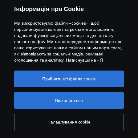
Інформація про Cookie
Контакти
Ми використовуємо файли «cookies», щоб
Система повідомлення про порушення
персоналізувати контент та рекламні оголошення,
надавати функції соціальних медіа та для аналізу
нашого трафіку. Ми також передаємо інформацію про
Налаштування cookies
ваше користування нашим сайтом нашим партнерам,
які відповідають за соціальні медіа, рекламні
оголошення та аналітику. Натиснувши на «Я
приймаю», ви погоджуєтесь з тим, що надаєте свою
згоду на використання всіх файлів cookies та на
передачу інформації. Ви також можете керувати
Прийняти всі файли сookie
вашими «cookies», натиснувши «Налаштування
файлів cookies» та обравши категорії, які ви хочете
© Copyright Scania 2026 All rights reserved. Scania
прийняти. Для більш детальної інформації про те, як
Відхилити все
CV AB (publ). ТОВ "Сканія Україна", 08004,
ми використовуємо файли cookie, відвідайте сторінку
Київська область, Бучанський район, с.Калинівка,
про cookie на нашому сайті, натиснувши на посилання
вул. Київська 37; тел.+380 44 363-0-363
під цим текстом.
Cookie policy
Налаштування cookie