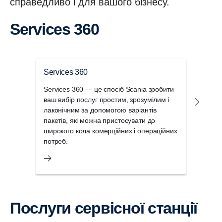
справедливо і для вашого бізнесу.
Services 360
Services 360
Паке
Services 360 — це спосіб Scania зробити
Макс
ваш вибір послуг простим, зрозумілим і
паке
лаконічним за допомогою варіантів
ремо
пакетів, які можна пристосувати до
важл
широкого кола комерційних і операційних
потреб.
Послуги сервісної станції