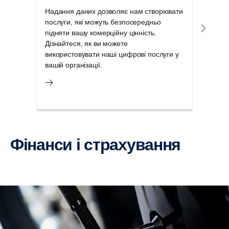
Надання даних дозволяє нам створювати
У ко
послуги, які можуть безпосередньо
отри
підняти вашу комерційну цінність.
ключ
Дізнайтеся, як ви можете
Scan
використовувати наші цифрові послуги у
час 
вашій організації.
Фінанси і страхування