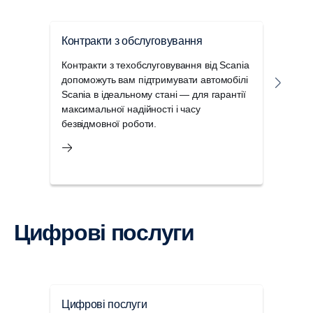
Контракти з обслуговування
Дого
обс
Контракти з техобслуговування від Scania
допоможуть вам підтримувати автомобілі
Конт
Scania в ідеальному стані — для гарантії
обсл
максимальної надійності і часу
неоч
безвідмовної роботи.
та р
Цифрові послуги
Цифрові послуги
Паке