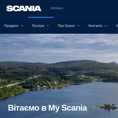
УКРАЇНА
Продукти
Послуги
Про Scania
Контакти
З
Вітаємо в My Scania