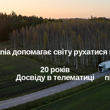
ania допомагає світу рухатися
20 років
і
досвіду в телематиці
п