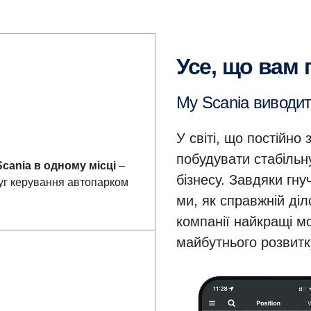
Усе, що вам
My Scania виводи
У світі, що постійно
побудувати стабільн
cania в одному місці
–
бізнесу. Завдяки гн
луг керування автопарком
ми, як справжній ді
компанії найкращі м
майбутнього розвитк