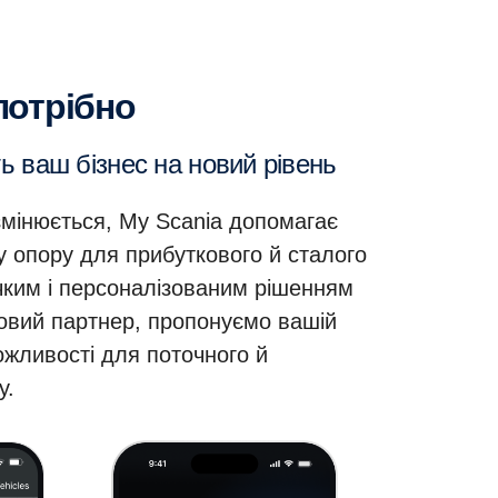
 потрібно
ть ваш бізнес на новий рівень
 змінюється, My Scania допомагає
у опору для прибуткового й сталого
учким і персоналізованим рішенням
ловий партнер, пропонуємо вашій
ожливості для поточного й
у.