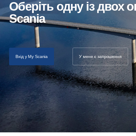
Оберіть одну із двох опцій, щоб увійти в My
Scania
Вхід у My Scania
У мене є запрошення