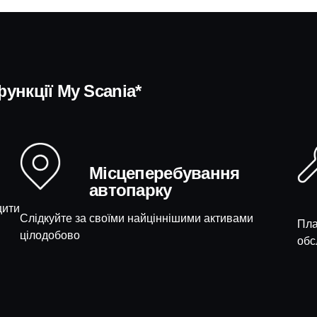
функції My Scania*
Місцеперебування
автопарку
щити
Слідкуйте за своїми найціннішими активами
Пла
цілодобово
обс