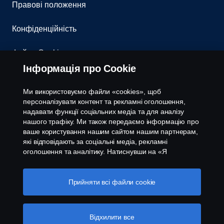
Правові положення
Конфіденційність
Файли Cookies
Інформація про Cookie
Контакти
Ми використовуємо файли «cookies», щоб
Система повідомлення про порушення
персоналізувати контент та рекламні оголошення,
надавати функції соціальних медіа та для аналізу
нашого трафіку. Ми також передаємо інформацію про
Налаштування cookies
ваше користування нашим сайтом нашим партнерам,
які відповідають за соціальні медіа, рекламні
оголошення та аналітику. Натиснувши на «Я
приймаю», ви погоджуєтесь з тим, що надаєте свою
згоду на використання всіх файлів cookies та на
передачу інформації. Ви також можете керувати
Прийняти всі файли сookie
вашими «cookies», натиснувши «Налаштування
файлів cookies» та обравши категорії, які ви хочете
© Copyright Scania 2026 All rights reserved. Scania
прийняти. Для більш детальної інформації про те, як
Відхилити все
CV AB (publ). ТОВ "Сканія Україна", 08004,
ми використовуємо файли cookie, відвідайте сторінку