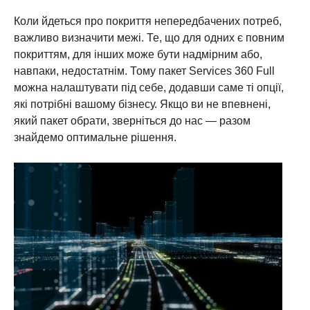
Коли йдеться про покриття непередбачених потреб,
важливо визначити межі. Те, що для одних є повним
покриттям, для інших може бути надмірним або,
навпаки, недостатнім. Тому пакет Services 360 Full
можна налаштувати під себе, додавши саме ті опції,
які потрібні вашому бізнесу. Якщо ви не впевнені,
який пакет обрати, зверніться до нас — разом
знайдемо оптимальне рішення.
Включені послуги
Включені послуги
Ремонт шасі й кабіни
Ремонт шасі й кабіни
Ремонт силового агрегату
Ремонт силового агрегату
Ремонт батареї
Гнучке технічне обслуговування
Гнучке технічне обслуговування
Пакет «Моніторинг»
Доступне зарядження зі Scania