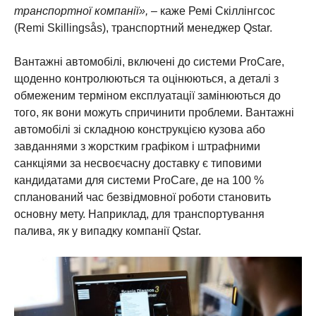
транспортної компанії»,
– каже Ремі Скіллінгсос
(Remi Skillingsås), транспортний менеджер Qstar.
Вантажні автомобілі, включені до системи ProCare,
щоденно контролюються та оцінюються, а деталі з
обмеженим терміном експлуатації замінюються до
того, як вони можуть спричинити проблеми. Вантажні
автомобілі зі складною конструкцією кузова або
завданнями з жорстким графіком і штрафними
санкціями за несвоєчасну доставку є типовими
кандидатами для системи ProCare, де на 100 %
спланований час безвідмовної роботи становить
основну мету. Наприклад, для транспортування
палива, як у випадку компанії Qstar.