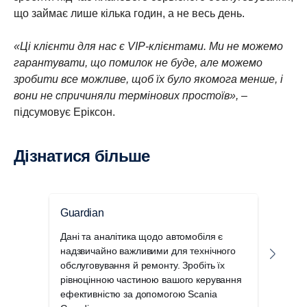
що займає лише кілька годин, а не весь день.
«Ці клієнти для нас є VIP-клієнтами. Ми не можемо
гарантувати, що помилок не буде, але можемо
зробити все можливе, щоб їх було якомога менше, і
вони не спричиняли термінових простоїв»,
–
підсумовує Еріксон.
Дізнатися більше
Guardian
Конт
Дані та аналітика щодо автомобіля є
Конт
надзвичайно важливими для технічного
допо
обслуговування й ремонту. Зробіть їх
Scan
рівноцінною частиною вашого керування
макс
ефективністю за допомогою Scania
безв