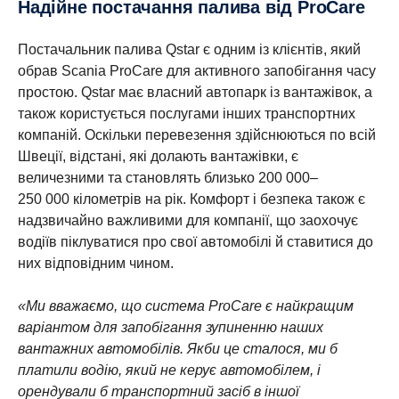
Надійне постачання палива від ProCare
Постачальник палива Qstar є одним із клієнтів, який
обрав Scania ProCare для активного запобігання часу
простою. Qstar має власний автопарк із вантажівок, а
також користується послугами інших транспортних
компаній. Оскільки перевезення здійснюються по всій
Швеції, відстані, які долають вантажівки, є
величезними та становлять близько 200 000–
250 000 кілометрів на рік. Комфорт і безпека також є
надзвичайно важливими для компанії, що заохочує
водіїв піклуватися про свої автомобілі й ставитися до
них відповідним чином.
«Ми вважаємо, що система ProCare є найкращим
варіантом для запобігання зупиненню наших
вантажних автомобілів. Якби це сталося, ми б
платили водію, який не керує автомобілем, і
орендували б транспортний засіб в іншої