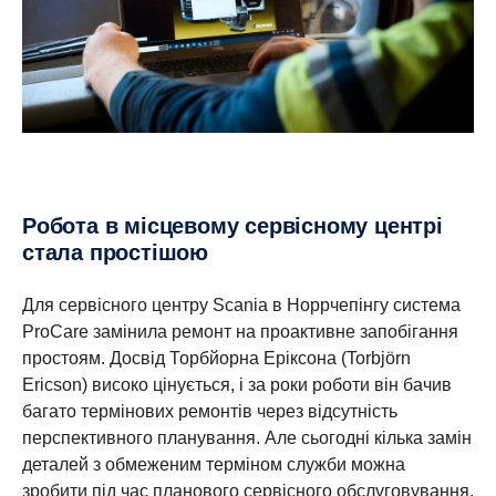
Робота в місцевому сервісному центрі
стала простішою
Для сервісного центру Scania в Норрчепінгу система
ProCare замінила ремонт на проактивне запобігання
простоям. Досвід Торбйорна Еріксона (Torbjörn
Ericson) високо цінується, і за роки роботи він бачив
багато термінових ремонтів через відсутність
перспективного планування. Але сьогодні кілька замін
деталей з обмеженим терміном служби можна
зробити під час планового сервісного обслуговування,