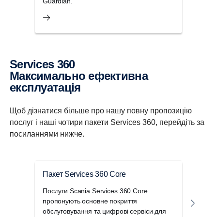
Guardian.
Services 360
Максимально ефективна
експлуатація
Щоб дізнатися більше про нашу повну пропозицію
послуг і наші чотири пакети Services 360, перейдіть за
посиланнями нижче.
Пакет Services 360 Core
Serv
Послуги Scania Services 360 Core
Повн
пропонують основне покриття
Full 
обслуговування та цифрові сервіси для
обсл