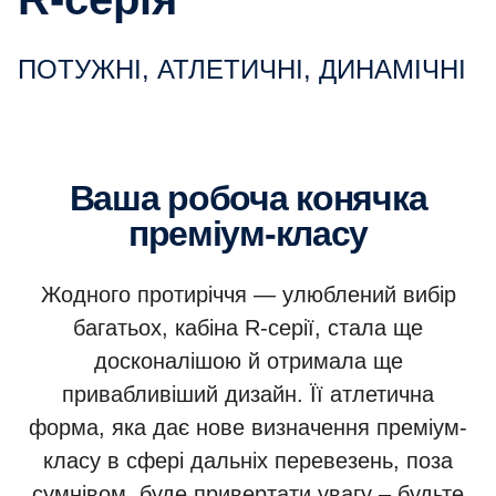
ПОТУЖНІ, АТЛЕТИЧНІ, ДИНАМІЧНІ
Ваша робоча конячка
преміум-класу
Жодного протиріччя — улюблений вибір
багатьох, кабіна R-серії, стала ще
досконалішою й отримала ще
привабливіший дизайн. Її атлетична
форма, яка дає нове визначення преміум-
класу в сфері дальніх перевезень, поза
сумнівом, буде привертати увагу – будьте