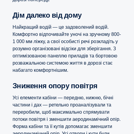
Дім далеко від дому
Найкращий водій — це задоволений водій.
Комфортно відпочивайте уночі на зручному 800-
1 000 мм ліжку, а свої особисті речі розкладіть у
розумно організовані відсіки для зберігання. З
оптимізованою панеллю приладів та бортовою
розважальною системою життя в дорозі стає
набагато комфортнішим.
Зниження опору повітря
Усі елементи кабіни — передню, нижню, бічні
частини і дах — ретельно проаналізували та
переробили, щоб максимально спрямувати
потоки повітря і зменшити аеродинамічний опір.
Форма кабіни та її кутів допомагає зменшити
аеродинамічний опір. Усі отвори і кути були