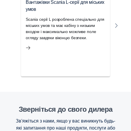
Вантажівки Scania L-серії для міських
Вант
умов
пер
Scania серії L розроблена спеціально для
Уніве
міських умов та має кабіну з низьким
ідеа
входом і максимально можливе поле
регі
огляду завдяки віконцю безпеки.
міцн
умов
Зверніться до свого дилера
Зв'яжіться з нами, якщо у вас виникнуть будь-
які запитання про наші продукти, послуги або