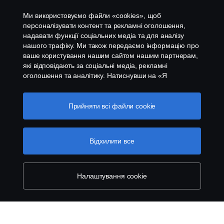
Контакти
Ми використовуємо файли «cookies», щоб
Система повідомлення про порушення
персоналізувати контент та рекламні оголошення,
надавати функції соціальних медіа та для аналізу
нашого трафіку. Ми також передаємо інформацію про
Налаштування cookies
ваше користування нашим сайтом нашим партнерам,
які відповідають за соціальні медіа, рекламні
оголошення та аналітику. Натиснувши на «Я
приймаю», ви погоджуєтесь з тим, що надаєте свою
згоду на використання всіх файлів cookies та на
передачу інформації. Ви також можете керувати
Прийняти всі файли сookie
вашими «cookies», натиснувши «Налаштування
файлів cookies» та обравши категорії, які ви хочете
© Copyright Scania 2026 All rights reserved. Scania
прийняти. Для більш детальної інформації про те, як
Відхилити все
CV AB (publ). ТОВ "Сканія Україна", 08004,
ми використовуємо файли cookie, відвідайте сторінку
Київська область, Бучанський район, с.Калинівка,
про cookie на нашому сайті, натиснувши на посилання
вул. Київська 37; тел.+380 44 363-0-363
під цим текстом.
Cookie policy
Налаштування cookie