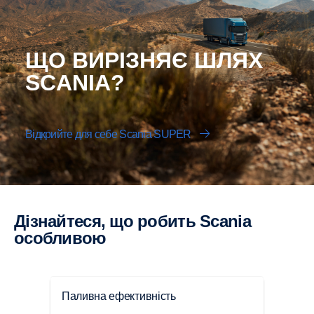
ЩО ВИРІЗНЯЄ ШЛЯХ
SCANIA?
Відкрийте для себе Scania SUPER
Дізнайтеся, що робить Scania
особливою
Паливна ефективність
Сило