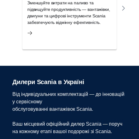
Зменшуйте витрати на паливо та
Скор
підвищуйте продуктивність — вантажівки,
найк
двигуни та цифрові інструменти Scania
для 
забезпечують відмінну ефективність.
з’яв
Дилери Scania в Україні
Від індивідуальних комплектацій — до інновацій
у сервісному
обслуговуванні вантажівок Scania.
Ваш місцевий офіційний дилер Scania — поруч
на кожному етапі вашої подорожі зі Scania.