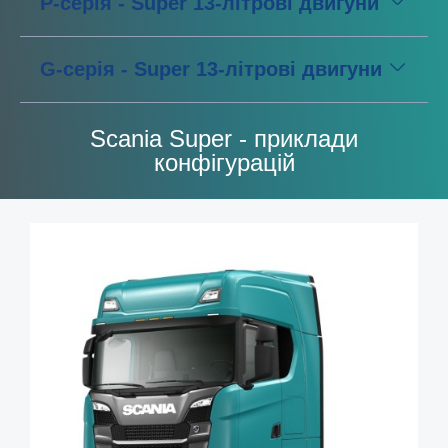
P-серія - Super 13-літрові двигуни
G-серія - Super 13-літрові двигуни
Scania Super - приклади
конфігурацій