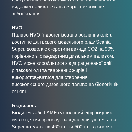
видаами палива. Scania Super виконує це
зобов'язання.
HVO
Паливо HVO (гідрогенізована рослинна олія),
доступне для всього модельного ряду Scania
Super, дозволяє скоротити викиди CO2 на 90%
порівняно зі стандартним дизельним паливом.
HVO може вироблятися з відпрацьованої олії,
ріпакової олії та тваринних жирів і
використовуватися для створення
високоякісного дизельного палива на біологічній
основі.
Біодизель
Біодизель або FAME (метиловий ефір жирних
кислот), який пропонується для двигунів Scania
Super потужністю 460 к.с. та 500 к.с., дозволяє