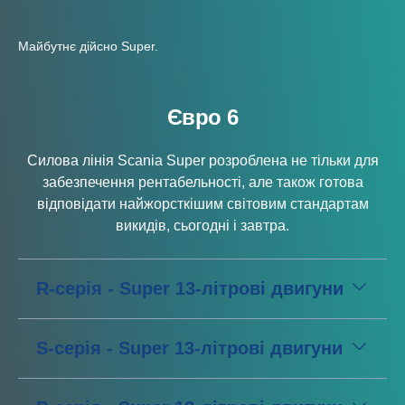
Майбутнє дійсно Super.
Євро 6
Силова лінія Scania Super розроблена не тільки для
забезпечення рентабельності, але також готова
відповідати найжорсткішим світовим стандартам
викидів, сьогодні і завтра.
R-серія - Super 13-літрові двигуни
S-серія - Super 13-літрові двигуни