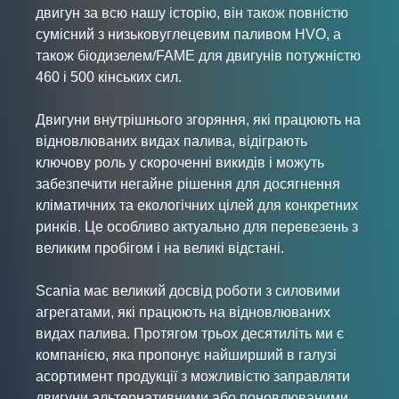
двигун за всю нашу історію, він також повністю
сумісний з низьковуглецевим паливом HVO, а
також біодизелем/FAME для двигунів потужністю
460 і 500 кінських сил.
Двигуни внутрішнього згоряння, які працюють на
відновлюваних видах палива, відіграють
ключову роль у скороченні викидів і можуть
забезпечити негайне рішення для досягнення
кліматичних та екологічних цілей для конкретних
ринків. Це особливо актуально для перевезень з
великим пробігом і на великі відстані.
Scania має великий досвід роботи з силовими
агрегатами, які працюють на відновлюваних
видах палива. Протягом трьох десятиліть ми є
компанією, яка пропонує найширший в галузі
асортимент продукції з можливістю заправляти
двигуни альтернативними або поновлюваними