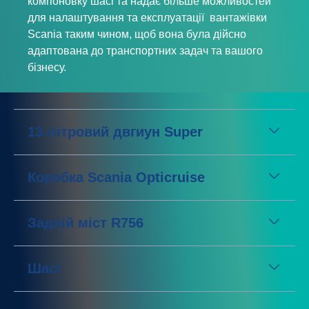
компоновку шасі та надає більше можливостей
для налаштування та експлуатації вантажівки
Scania таким чином, щоб вона була дійсно
адаптована до транспортних задач та вашого
бізнесу.
13-літровий двгиун Super
Коробка Scania Opticruise
Задній міст R756
Шасі