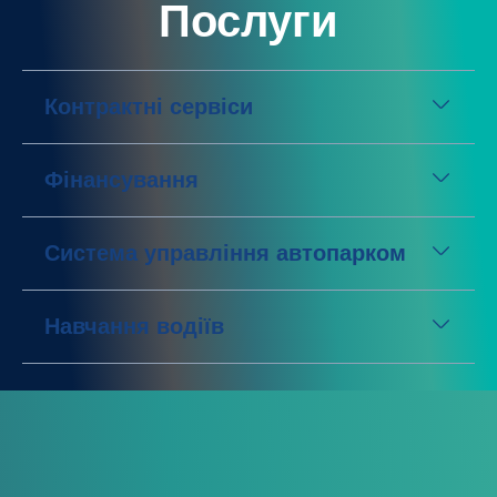
Послуги
Контрактні сервіси
Фінансування
Система управління автопарком
Навчання водіїв