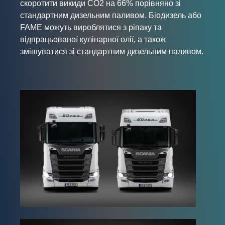
скоротити викиди CO2 на 66% порівняно зі
стандартним дизельним паливом. Біодизель або
FAME можуть вироблятися з ріпаку та
відпрацьованої кулінарної олії, а також
змішуватися зі стандартним дизельним паливом.