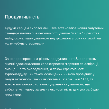
Продуктивність
Будучи серцем силової лінії, яка встановлює новий галузевий
стандарт паливної економічності, двигун Scania Super став
найдосконалішим двигуном внутрішнього згоряння, який ми
коли-небудь створювали.
За неперевершеним рівнем продуктивності Super стоять
значні вдосконалення характеристик згоряння та аспірації,
змащення та охолодження, а також ефективності
турбонаддуву. Він також оснащений низкою провідних у
галузі технологій, таких як система Scania Twin SCR, та
новою потужною системою управління двигуном, що
забезпечує чудову загальну економічність двигуна за будь-
яких умов.