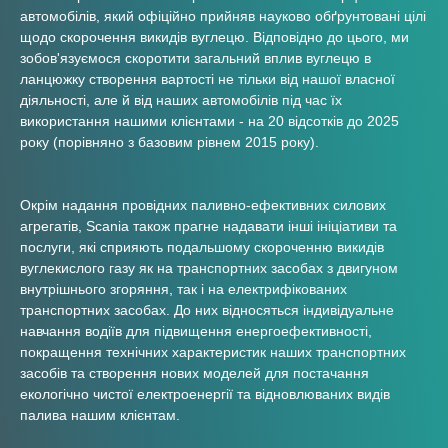
автомобілів, який офіційно прийняв науково обґрунтовані цілі
щодо скорочення викидів вуглецю. Відповідно до цього, ми
зобов'язуємося скоротити загальний вплив вуглецю в
ланцюжку створення вартості не тільки від нашої власної
діяльності, але й від наших автомобілів під час їх
використання нашими клієнтами - на 20 відсотків до 2025
року (порівняно з базовим рівнем 2015 року).
Окрім надання провідних паливно-ефективних силових
агрегатів, Scania також прагне надавати інші ініціативи та
послуги, які сприяють подальшому скороченню викидів
вуглекислого газу як на транспортних засобах з двигуном
внутрішнього згоряння, так і на електрифікованих
транспортних засобах. До них відносяться індивідуальне
навчання водіїв для підвищення енергоефективності,
покращення технічних характеристик наших транспортних
засобів та створення нових моделей для постачання
екологічно чистої електроенергії та відновлюваних видів
палива нашим клієнтам.