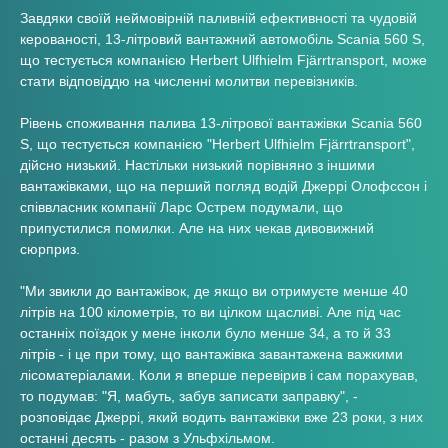
Завдяки своїй неймовірній паливній ефективності та чудовій
керованості, 13-літровий вантажний автомобіль Scania 560 S,
що тестується компанією Herbert Ulfhielm Fjärrtransport, може
стати відповіддю на численні молитви перевізників.
Рівень споживання палива 13-літрової вантажівки Scania 560
S, що тестується компанією "Herbert Ulfhielm Fjärrtransport",
дійсно низький. Настільки низький порівняно з іншими
вантажівками, що на перший погляд водій Джеррі Олофссон і
співвласник компанії Ларс Острем подумали, що
припустилися помилки. Але на них чекав дивовижний
сюрприз.
"Ми звикли до вантажівок, де якщо ви отримуєте менше 40
літрів на 100 кілометрів, то ви цілком щасливі. Але під час
останніх поїздок у мене інколи було менше 34, а то й 33
літрів - і це при тому, що вантажівка завантажена важкими
лісоматеріалами. Коли я вперше перевірив і сам порахував,
то подумав: "Я, мабуть, забув записати заправку", -
розповідає Джеррі, який водить вантажівки вже 23 роки, з них
останні десять - разом з Ульфхільмом.