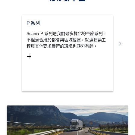
P 系列
G 
Scania P 系列是我們最多樣化的車廂系列，
Sc
不但適合用於都會與區域載運，就連建築工
到內
程與其他要求嚴苛的環境也游刃有餘。
寬敞