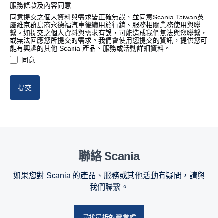
服務條款及內容同意
桃園市
同意提交之個人資料與需求皆正確無誤，並同意Scania Taiwan英
屬維京群島商永德福汽車後續用於行銷、服務相關業務使用與聯
繫。如提交之個人資料與需求有誤，可能造成我們無法與您聯繫，
或無法回應您所提交的需求。我們會使用您提交的資訊，提供您可
新竹縣
能有興趣的其他 Scania 產品、服務或活動詳細資料。
同意
新竹市
提交
苗栗縣
臺中市
彰化縣
聯絡 Scania
南投縣
如果您對 Scania 的產品、服務或其他活動有疑問，請與
雲林縣
我們聯繫。
嘉義縣
尋找最近的營業處