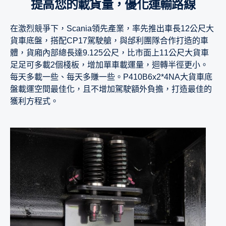
提高您的載貨量，優化運輸路線
在激烈競爭下，Scania領先產業，率先推出車長12公尺大
貨車底盤，搭配CP17駕駛艙，與邰利團隊合作打造的車
體，貨廂內部總長達9.125公尺，比市面上11公尺大貨車
足足可多載2個棧板，增加單車載運量，迴轉半徑更小。
每天多載一些、每天多賺一些。P410B6x2*4NA大貨車底
盤載運空間最佳化，且不增加駕駛額外負擔，打造最佳的
獲利方程式。