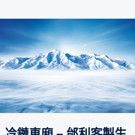
冷鏈車廂 – 邰利客製生