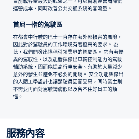
目前載客量最大的底盤之一，可以幫助運營商降低
運營成本，同時改善公共交通系統的客流量。
首屈一指的駕駛區
在都會中行駛的巴士一直存在著外部損害的風險，
因此對於駕駛員的工作環境有著極高的要求。 為
此，我們開發出堪稱引領業界的駕駛區。 它有著優
異的駕馭性，以及能發揮傑出車輛控制能力的駕駛
輔助系統，因而能提高行車安全、有助於大量減少
意外的發生並避免不必要的開銷。 安全功能與傑出
的人體工學設計也讓駕駛員因而受惠，同時業主則
不需要再面對駕駛請病假以及留不住好員工的煩
惱。
服務內容