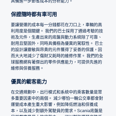
具備進一步節省成本的分析能力。
保證隨時都有車可用
要讓營運的成本每一分錢都花在刀口上，車輛的高
利用度是個關鍵。 我們的巴士採用了通過考驗的技
術及元件，生產出來的底盤與動力系統除了可靠、
耐用且堅固外，同時具備極為優異的駕馭性。 巴士
的設計讓靈敏與昂貴的元件獲得了妥善的保護，因
而大大地減少了傷財又耗時的維修作業。 我們的全
球服務網有著傑出的零件供應能力，可提供先進的
維修與保養服務。
優異的載客能力
在交通規劃中，出行模式和系統中的乘客數量是眾
多重要因素中的兩個。 減少哪怕一輛公交車都會對
運營成本產生重大影響，例如降低燃油和保養成
本，以及減少對額外駕駛員的需求。Scania底盤是