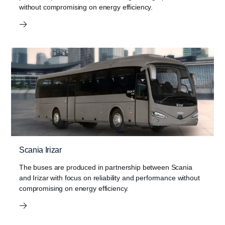
without compromising on energy efficiency.
Scania Irizar
Scania C-chassis low floor
Scania Fencer
Scania Irizar
The buses are produced in partnership between Scania
Scania K 系列底盤低入口
Scania K 系列底盤 (高地板)
The low floor Scania C-chassis offer a wide range of energy
The Scania Fencer is a bus designed and produced in a
The buses are produced in partnership between Scania and
and Irizar with focus on reliability and performance without
efficient and reliable powertrains optimised for inner-city
低入口 Scania K 系列底盤針對市區/郊區營運狀況，推出了全
高地板 Scania K 系列底盤符合各大洲運輸業者的需求。 自行
partnership between Scania and Higer – high performance
Irizar with focus on reliability and performance without
compromising on energy efficiency.
traffic.
系列兼顧節能與可靠性的動力系統。
設計和生產，既節能又可靠耐用。
without compromising on energy efficiency.
compromising on energy efficiency.