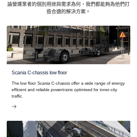
論營運業者的個別用途與需求為何，我們都能夠為他們打
造合適的解決方案。
Scania C-chassis low floor
The low floor Scania C-chassis offer a wide range of energy
efficient and reliable powertrains optimised for inner-city
traffic.