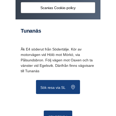
Scanias Cookie-policy
Tunanäs
Åk E4 söderut från Södertälje. Kör av
motorvägen vid Hölö mot Mörkö, via
Pålsundsbron. Följ vägen mot Oaxen och ta
vänster vid Egelsvik. Därifrån finns vägvisare
till Tunanäs
Sök resa via SL
Scani­ahelg på Gröna Lund 2026