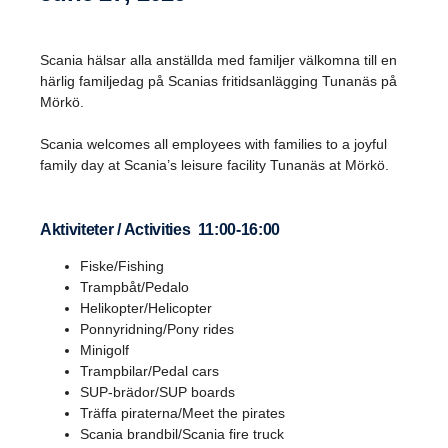
Scania hälsar alla anställda med familjer välkomna till en
härlig familjedag på Scanias fritidsanlägging Tunanäs på
Mörkö.
Scania welcomes all employees with families to a joyful
family day at Scania’s leisure facility Tunanäs at Mörkö.
Aktiviteter / Activities 11:00-16:00
Fiske/Fishing
Trampbåt/Pedalo
Helikopter/Helicopter
Ponnyridning/Pony rides
Minigolf
Trampbilar/Pedal cars
SUP-brädor/SUP boards
Träffa piraterna/Meet the pirates
Scania brandbil/Scania fire truck