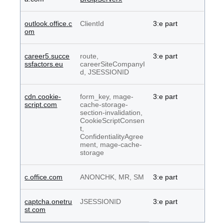
outlook.office.c
ClientId
3:e part
om
career5.succe
route,
3:e part
ssfactors.eu
careerSiteCompanyI
d, JSESSIONID
cdn.cookie-
form_key, mage-
3:e part
script.com
cache-storage-
section-invalidation,
CookieScriptConsen
t,
ConfidentialityAgree
ment, mage-cache-
storage
c.office.com
ANONCHK, MR, SM
3:e part
captcha.onetru
JSESSIONID
3:e part
st.com