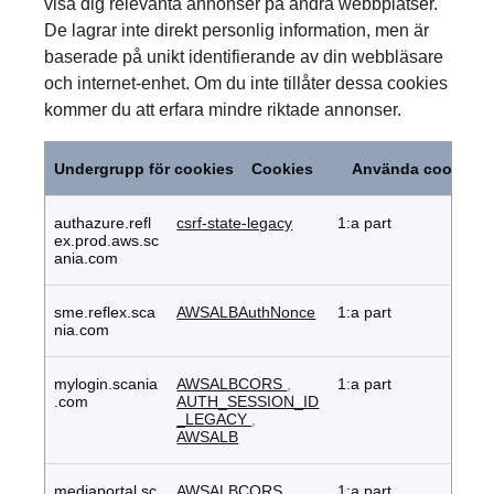
visa dig relevanta annonser på andra webbplatser.
De lagrar inte direkt personlig information, men är
baserade på unikt identifierande av din webbläsare
och internet-enhet. Om du inte tillåter dessa cookies
kommer du att erfara mindre riktade annonser.
Riktade
cookies
Undergrupp för cookies
Cookies
Använda cookies
authazure.refl
csrf-state-legacy
1:a part
ex.prod.aws.sc
ania.com
sme.reflex.sca
AWSALBAuthNonce
1:a part
nia.com
mylogin.scania
AWSALBCORS
,
1:a part
.com
AUTH_SESSION_ID
_LEGACY
,
AWSALB
mediaportal.sc
AWSALBCORS
,
1:a part