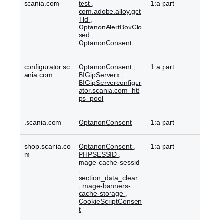
scania.com
test
,
1:a part
com.adobe.alloy.get
Tld
,
OptanonAlertBoxClo
sed
,
OptanonConsent
configurator.sc
OptanonConsent
,
1:a part
ania.com
BIGipServerx
,
BIGipServerconfigur
ator.scania.com_htt
ps_pool
.scania.com
OptanonConsent
1:a part
shop.scania.co
OptanonConsent
,
1:a part
m
PHPSESSID
,
mage-cache-sessid
,
section_data_clean
,
mage-banners-
cache-storage
,
CookieScriptConsen
t