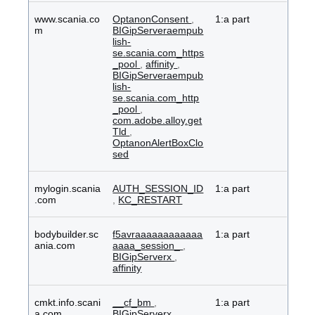
www.scania.co
OptanonConsent
,
1:a part
m
BIGipServeraempub
lish-
se.scania.com_https
_pool
,
affinity
,
BIGipServeraempub
lish-
se.scania.com_http
_pool
,
com.adobe.alloy.get
Tld
,
OptanonAlertBoxClo
sed
mylogin.scania
AUTH_SESSION_ID
1:a part
.com
,
KC_RESTART
bodybuilder.sc
f5avraaaaaaaaaaaa
1:a part
ania.com
aaaa_session_
,
BIGipServerx
,
affinity
cmkt.info.scani
__cf_bm
,
1:a part
a.com
BIGipServerx