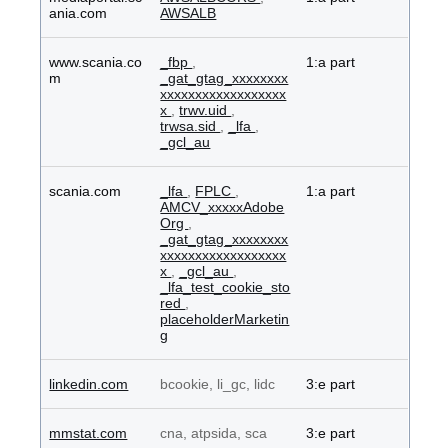
ania.com
AWSALB
www.scania.co
_fbp
,
1:a part
m
_gat_gtag_xxxxxxxx
xxxxxxxxxxxxxxxxxx
x
,
trwv.uid
,
trwsa.sid
,
_lfa
,
_gcl_au
scania.com
_lfa
,
FPLC
,
1:a part
AMCV_xxxxxAdobe
Org
,
_gat_gtag_xxxxxxxx
xxxxxxxxxxxxxxxxxx
x
,
_gcl_au
,
_lfa_test_cookie_sto
red
,
placeholderMarketin
g
linkedin.com
bcookie, li_gc, lidc
3:e part
mmstat.com
cna, atpsida, sca
3:e part