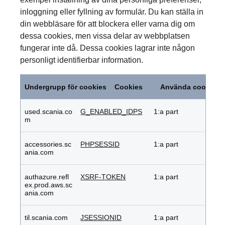
inloggning eller fyllning av formulär. Du kan ställa in
din webbläsare för att blockera eller varna dig om
dessa cookies, men vissa delar av webbplatsen
fungerar inte då. Dessa cookies lagrar inte någon
personligt identifierbar information.
Absolut
nödvändiga
Undergrupp för cookies
Cookies
Använda cookies
cookies
used.scania.co
G_ENABLED_IDPS
1:a part
m
accessories.sc
PHPSESSID
1:a part
ania.com
authazure.refl
XSRF-TOKEN
1:a part
ex.prod.aws.sc
ania.com
til.scania.com
JSESSIONID
1:a part