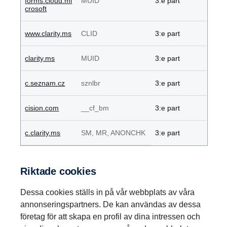
forms.cloud.mi
MUID
3:e part
crosoft
www.clarity.ms
CLID
3:e part
clarity.ms
MUID
3:e part
c.seznam.cz
sznlbr
3:e part
cision.com
__cf_bm
3:e part
c.clarity.ms
SM, MR, ANONCHK
3:e part
Riktade cookies
Dessa cookies ställs in på vår webbplats av våra
annonseringspartners. De kan användas av dessa
företag för att skapa en profil av dina intressen och