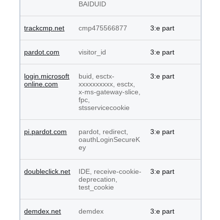
BAIDUID
trackcmp.net
cmp475566877
3:e part
pardot.com
visitor_id
3:e part
login.microsoft
buid, esctx-
3:e part
online.com
xxxxxxxxxx, esctx,
x-ms-gateway-slice,
fpc,
stsservicecookie
pi.pardot.com
pardot, redirect,
3:e part
oauthLoginSecureK
ey
doubleclick.net
IDE, receive-cookie-
3:e part
deprecation,
test_cookie
demdex.net
demdex
3:e part