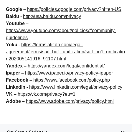
Google –
https://policies.google.com/privacy?hl=en-US
Baidu -
http://usa.baidu.com/privacy
Youtube –
https://www.youtube.com/about/policies/#community-
guidelines
Yoku -
https://terms.alicdn.com/legal-
agreement/terms/suit_bu1_unification/suit_bu1_unificatio
n202005141916_91107.html
Yandex –
https://yandex.com/legal/confidential/
Ipaper –
https://www.ipaper.io/privacy-policy-ipaper
Facebook –
https://www.facebook.com/policy.php
LinkedIn -
https://www.linkedin.com/legal/privacy-policy
VK –
https://vk.com/privacy?eu=1
Adobe –
https://www.adobe.com/privacy/policy.html