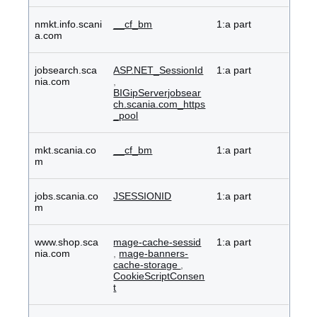
nmkt.info.scani
__cf_bm
1:a part
a.com
jobsearch.sca
ASP.NET_SessionId
1:a part
nia.com
,
BIGipServerjobsear
ch.scania.com_https
_pool
mkt.scania.co
__cf_bm
1:a part
m
jobs.scania.co
JSESSIONID
1:a part
m
www.shop.sca
mage-cache-sessid
1:a part
nia.com
,
mage-banners-
cache-storage
,
CookieScriptConsen
t