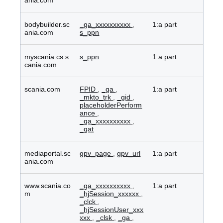
ania.com
bodybuilder.sc
_ga_xxxxxxxxxx
,
1:a part
ania.com
s_ppn
myscania.cs.s
s_ppn
1:a part
cania.com
scania.com
FPID
,
_ga
,
1:a part
_mkto_trk
,
_gid
,
placeholderPerform
ance
,
_ga_xxxxxxxxxx
,
_gat
mediaportal.sc
gpv_page
,
gpv_url
1:a part
ania.com
www.scania.co
_ga_xxxxxxxxxx
,
1:a part
m
_hjSession_xxxxxx
,
_clck
,
_hjSessionUser_xxx
xxx
,
_clsk
,
_ga
,