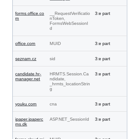
forms.office.co
__RequestVerificatio
3:e part
m
nToken,
FormsWebSessionI
d
office.com
MUID
3:e part
seznam.cz
sid
3:e part
candidate.hr-
HRMTS.Session.Ca
3:e part
manager.net
ndidate,
_hrmts_locationStrin
g
youku.com
cna
3:e part
ipaper.ipaperc
ASP.NET_SessionId
3:e part
ms.dk