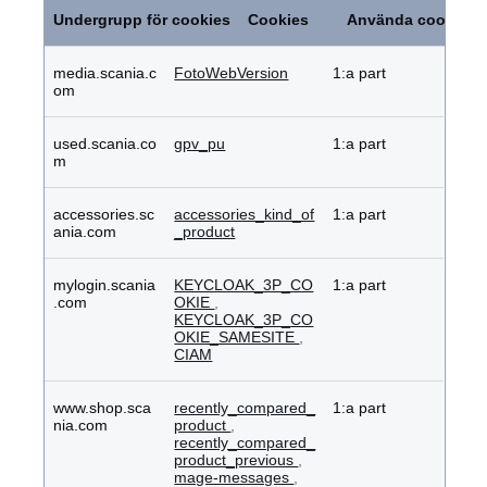
cookies
Undergrupp för cookies
Cookies
Använda cookies
media.scania.c
FotoWebVersion
1:a part
om
used.scania.co
gpv_pu
1:a part
m
accessories.sc
accessories_kind_of
1:a part
ania.com
_product
mylogin.scania
KEYCLOAK_3P_CO
1:a part
.com
OKIE
,
KEYCLOAK_3P_CO
OKIE_SAMESITE
,
CIAM
www.shop.sca
recently_compared_
1:a part
nia.com
product
,
recently_compared_
product_previous
,
mage-messages
,