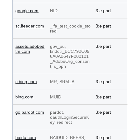
google.com
NID
3:e part
sc.lfeeder.com
_lfa_test_cookie_sto
3:e part
red
assets.adobed
gpv_pu,
3:e part
tm.com
kndctr_BCC792C05
6A0AB647F000101
_AdobeOrg_consen
t, s_ppn
c.bing.com
MR, SRM_B
3:e part
bing.com
MUID
3:e part
go.pardot.com
pardot,
3:e part
oauthLoginSecureK
ey, redirect
baidu.com
BAIDUID_BFESS,
3:e part