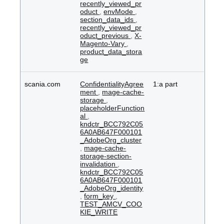
recently_viewed_pr
oduct
,
envMode
,
section_data_ids
,
recently_viewed_pr
oduct_previous
,
X-
Magento-Vary
,
product_data_stora
ge
scania.com
ConfidentialityAgree
1:a part
ment
,
mage-cache-
storage
,
placeholderFunction
al
,
kndctr_BCC792C05
6A0AB647F000101
_AdobeOrg_cluster
,
mage-cache-
storage-section-
invalidation
,
kndctr_BCC792C05
6A0AB647F000101
_AdobeOrg_identity
,
form_key
,
TEST_AMCV_COO
KIE_WRITE