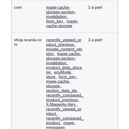
com
mage-cache-
1:a part
storage-section-
invalidation
,
form_key
,
mage-
cache-storage
shop.scania.co
recently_viewed_pr
1:a part
m
oduct_previous
,
private_content_ver
sion
,
mage-cache-
storage-section-
invalidation
,
product_data_stora
ge
,
envMode
,
store
,
form_key
,
mage-cache-
storage
,
section_data_ids
,
recently_compared_
product_previous
,
X-Magento-Vary
,
recently_viewed_pr
oduct
,
recently_compared_
product
,
mage-
messages